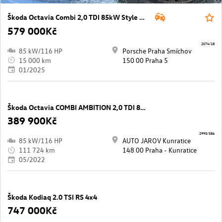
Škoda Octavia Combi 2,0 TDI 85kW Style M6F
579 000Kč
2074/18
85 kW/116 HP
Porsche Praha Smíchov
15 000 km
150 00 Praha 5
01/2025
Škoda Octavia COMBI AMBITION 2,0 TDI 85 kW
389 900Kč
2995/586
85 kW/116 HP
AUTO JAROV Kunratice
111 724 km
148 00 Praha - Kunratice
05/2022
Škoda Kodiaq 2.0 TSI RS 4x4
747 000Kč