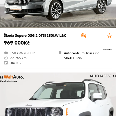
Škoda Superb DSG 2.0TSI 150kW L&K
969 000Kč
2980/1453
150 kW/204 HP
Autocentrum Jičín s.r.o.
22 945 km
50601 Jičín
04/2025