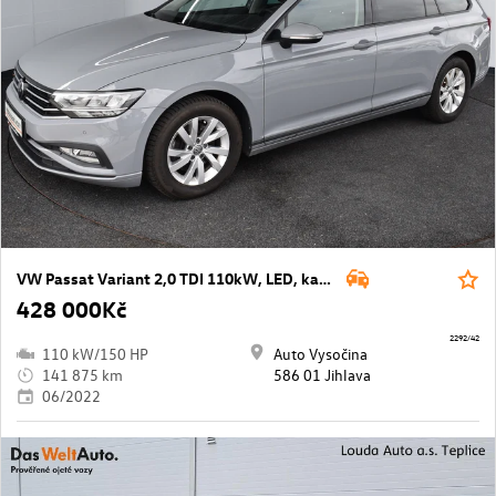
VW Passat Variant 2,0 TDI 110kW, LED, kamera
428 000Kč
2292/42
110 kW/150 HP
Auto Vysočina
141 875 km
586 01 Jihlava
06/2022