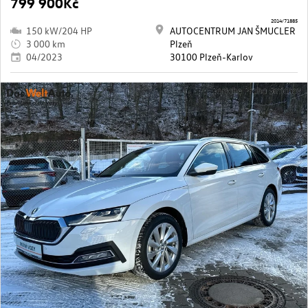
799 900Kč
2014/71885
150 kW/204 HP
AUTOCENTRUM JAN ŠMUCLER
3 000 km
Plzeň
04/2023
30100 Plzeň-Karlov