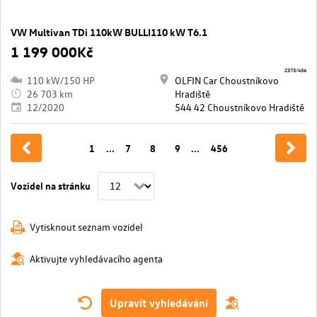
VW Multivan TDi 110kW BULLI110 kW T6.1
1 199 000Kč
2373/436
110 kW/150 HP
OLFIN Car Choustníkovo
26 703 km
Hradiště
12/2020
544 42 Choustníkovo Hradiště
1
...
7
8
9
...
456
Vozidel na stránku
Vytisknout seznam vozidel
Aktivujte vyhledávacího agenta
Upravit vyhledávání