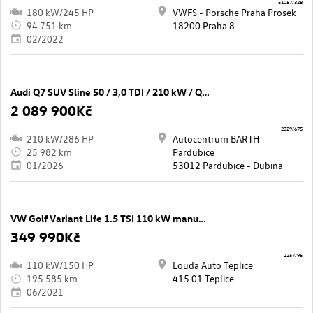
51057/328
180 kW/245 HP
VWFS - Porsche Praha Prosek
94 751 km
18200 Praha 8
02/2022
Audi Q7 SUV Sline 50 / 3,0 TDI / 210 kW / Quattro / 8TT
2 089 900Kč
2329/675
210 kW/286 HP
Autocentrum BARTH
25 982 km
Pardubice
01/2026
53012 Pardubice - Dubina
VW Golf Variant Life 1.5 TSI 110 kW manuál ,DPH
349 990Kč
2257/95
110 kW/150 HP
Louda Auto Teplice
195 585 km
415 01 Teplice
06/2021