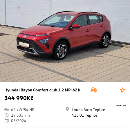
Hyundai Bayon Comfort club 1.2 MPI 62 kW manuál ,DPH
344 990Kč
2257/31209
62 kW/84 HP
Louda Auto Teplice
29 535 km
415 01 Teplice
05/2024