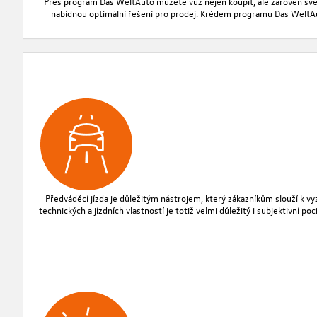
Přes program Das WeltAuto můžete vůz nejen koupit, ale zároveň své s
nabídnou optimální řešení pro prodej. Krédem programu Das WeltAuto
Předváděcí jízda je důležitým nástrojem, který zákazníkům slouží k 
technických a jízdních vlastností je totiž velmi důležitý i subjektivní 