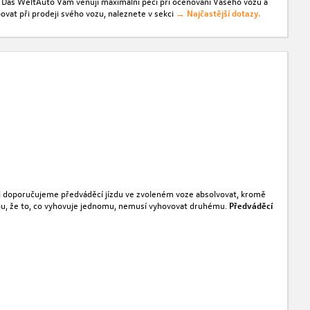
 z Das WeltAuto Vám věnují maximální péči při oceňování Vašeho vozu a
ovat při prodeji svého vozu, naleznete v sekci
→ Najčastější dotazy.
ovi doporučujeme předváděcí jízdu ve zvoleném voze absolvovat, kromě
jimkou, že to, co vyhovuje jednomu, nemusí vyhovovat druhému.
Předváděcí