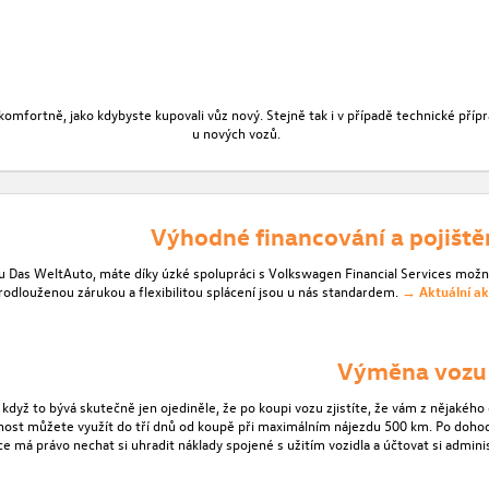
ě komfortně, jako kdybyste kupovali vůz nový. Stejně tak i v případě technické p
u nových vozů.
Výhodné financování a pojiště
u Das WeltAuto, máte díky úzké spolupráci s Volkswagen Financial Services mož
odlouženou zárukou a flexibilitou splácení jsou u nás standardem.
→ Aktuální ak
Výměna vozu
i když to bývá skutečně jen ojediněle, že po koupi vozu zjistíte, že vám z nějaké
ost můžete využít do tří dnů od koupě při maximálním nájezdu 500 km. Po dohodě
ce má právo nechat si uhradit náklady spojené s užitím vozidla a účtovat si admin