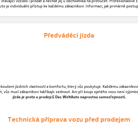
távající vozidlo i prodat a nechat jej u obchodníka na protiúčet. Profesionálové
 je individuální přístup ke každému zákazníkovi. Informaci, jak primárně postup
Předváděcí jízda
vyzkoušení jízdních vlastností a komfortu, který vůz poskytuje. Každému zákazník
pocit, vůz musí zákazníkovi takříkajíc sednout. Ani při koupi ojetého vozu není vý
jízda je proto u prodejců Das WeltAuto naprostou
samozřejmostí.
Technická příprava vozu před prodejem