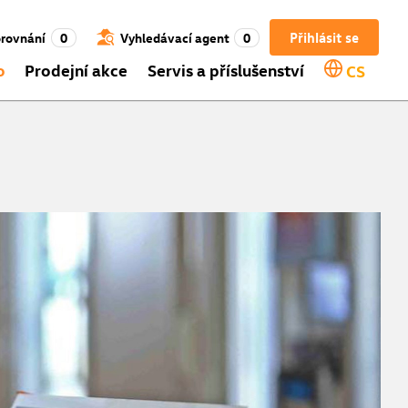
Přihlásit se
rovnání
0
Vyhledávací agent
0
o
Prodejní akce
Servis a příslušenství
CS