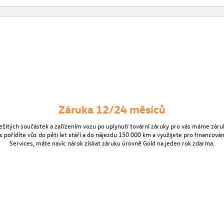
Záruka 12/24 měsíců
žitých součástek a zařízením vozu po uplynutí tovární záruky pro vás máme záruk
s pořídíte vůz do pěti let stáří a do nájezdu 150 000 km a využijete pro financo
Services, máte navíc nárok získat záruku úrovně Gold na jeden rok zdarma.