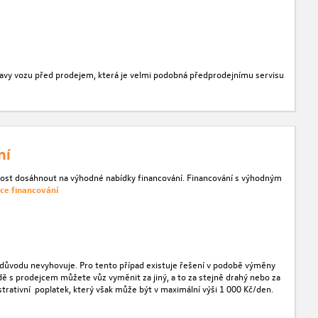
řípravy vozu před prodejem, která je velmi podobná předprodejnímu servisu
ní
nost dosáhnout na výhodné nabídky financování. Financování s výhodným
ce financování
ho důvodu nevyhovuje. Pro tento případ existuje řešení v podobě výměny
 s prodejcem můžete vůz vyměnit za jiný, a to za stejně drahý nebo za
istrativní poplatek, který však může být v maximální výši 1 000 Kč/den.