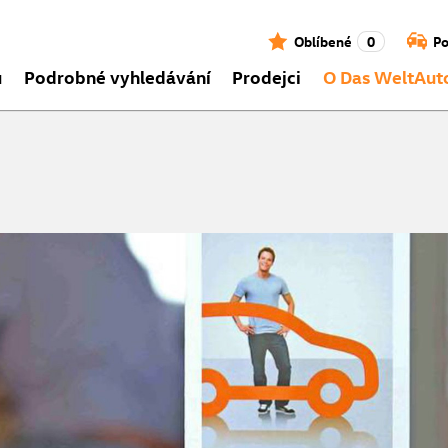
Oblíbené
0
Po
ů
Podrobné vyhledávání
Prodejci
O Das WeltAut