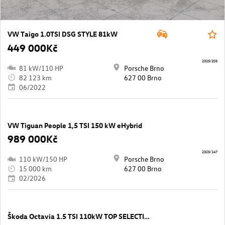
VW Taigo 1.0TSI DSG STYLE 81kW
449 000Kč
2325/203
81 kW/110 HP
Porsche Brno
82 123 km
627 00 Brno
06/2022
VW Tiguan People 1,5 TSI 150 kW eHybrid
989 000Kč
2325/147
110 kW/150 HP
Porsche Brno
15 000 km
627 00 Brno
02/2026
Škoda Octavia 1.5 TSI 110kW TOP SELECTION.