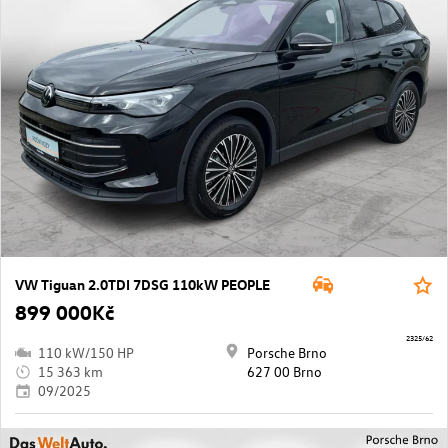
VW Tiguan 2.0TDI 7DSG 110kW PEOPLE
899 000Kč
2325/62
110 kW/150 HP
Porsche Brno
15 363 km
627 00 Brno
09/2025