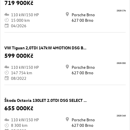
719 900Kč
2325/176
110 kW/150 HP
Porsche Brno
15 000 km
627 00 Brno
04/2026
VW Tiguan 2,0TDI 147kW 4MOTION DSG BusinessPremium
599 000Kč
2325/202
110 kW/150 HP
Porsche Brno
147 754 km
627 00 Brno
08/2022
Škoda Octavia 130LET 2.0TDI DSG SELECT 110kW
655 000Kč
2325/143
110 kW/150 HP
Porsche Brno
8 300 km
627 00 Brno