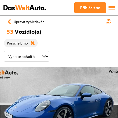
Das
Welt
Auto.
Přihlásit se
Upravit vyhledávání
53
Vozidlo(a)
Porsche Brno