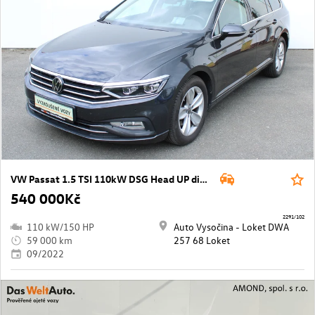
VW Passat 1.5 TSI 110kW DSG Head UP displej
540 000Kč
2291/102
110 kW/150 HP
Auto Vysočina - Loket DWA
59 000 km
257 68 Loket
09/2022