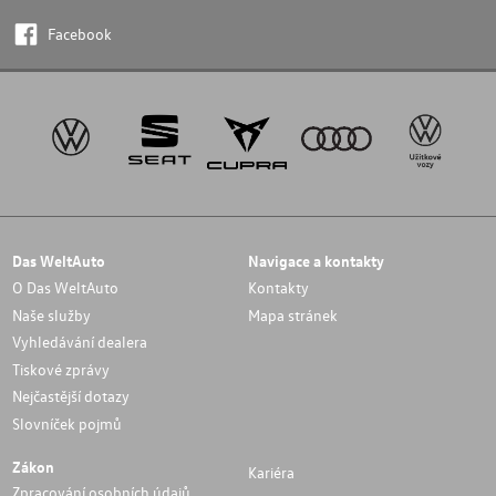
Facebook
Das WeltAuto
Navigace a kontakty
O Das WeltAuto
Kontakty
Naše služby
Mapa stránek
Vyhledávání dealera
Tiskové zprávy
Nejčastější dotazy
Slovníček pojmů
Zákon
Kariéra
Zpracování osobních údajů