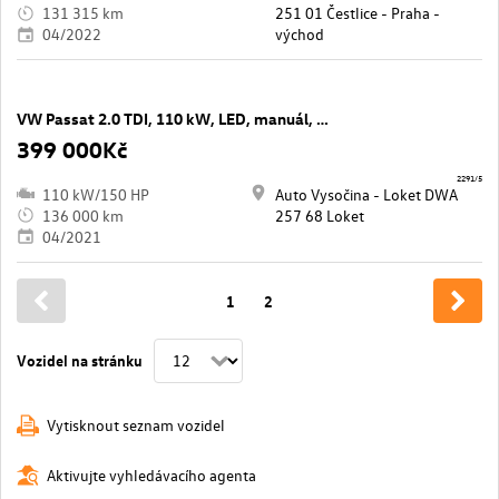
131 315 km
251 01 Čestlice - Praha -
04/2022
východ
VW Passat 2.0 TDI, 110 kW, LED, manuál, záruka
399 000Kč
2291/5
110 kW/150 HP
Auto Vysočina - Loket DWA
136 000 km
257 68 Loket
04/2021
1
2
Vozidel na stránku
Vytisknout seznam vozidel
Aktivujte vyhledávacího agenta