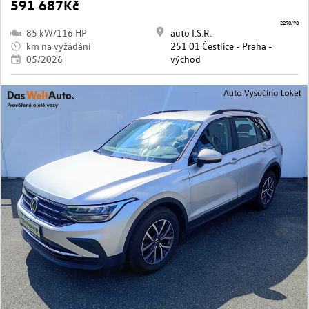
591 687Kč
2298/98
85 kW/116 HP
auto I.S.R.
km na vyžádání
251 01 Čestlice - Praha -
05/2026
východ