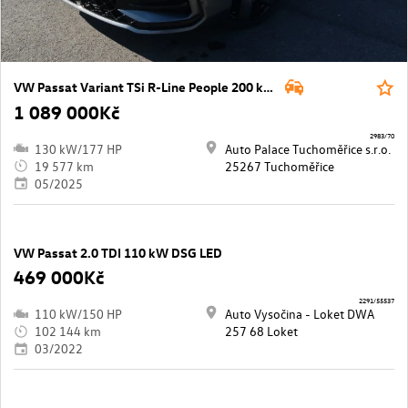
VW Passat Variant TSi R-Line People 200 kW eHybrid130 kW
1 089 000Kč
2983/70
130 kW/177 HP
Auto Palace Tuchoměřice s.r.o.
19 577 km
25267 Tuchoměřice
05/2025
VW Passat 2.0 TDI 110 kW DSG LED
469 000Kč
2291/55537
110 kW/150 HP
Auto Vysočina - Loket DWA
102 144 km
257 68 Loket
03/2022