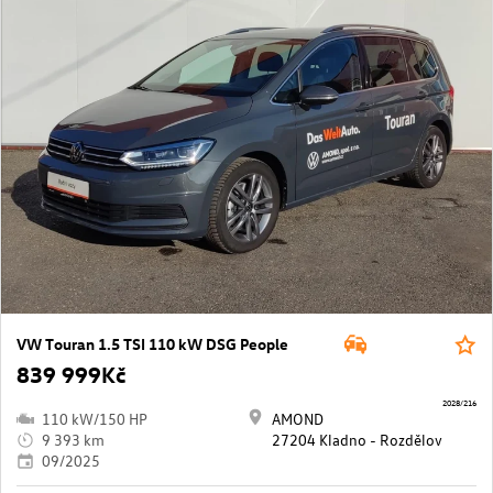
VW Touran 1.5 TSI 110 kW DSG People
839 999Kč
2028/216
110 kW/150 HP
AMOND
9 393 km
27204 Kladno - Rozdělov
09/2025