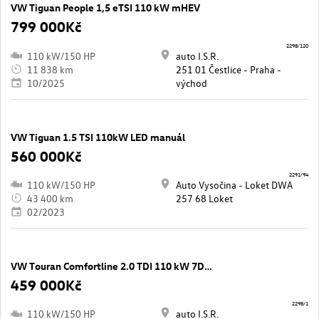
VW Tiguan People 1,5 eTSI 110 kW mHEV
799 000Kč
2298/120
110 kW/150 HP
auto I.S.R.
11 838 km
251 01 Čestlice - Praha -
10/2025
východ
VW Tiguan 1.5 TSI 110kW LED manuál
560 000Kč
2291/94
110 kW/150 HP
Auto Vysočina - Loket DWA
43 400 km
257 68 Loket
02/2023
VW Touran Comfortline 2.0 TDI 110 kW 7DSG
459 000Kč
2298/1
110 kW/150 HP
auto I.S.R.