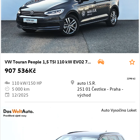
VW Touran People 1,5 TSI 110 kW EVO2 7DSG
907 536Kč
2298/62
110 kW/150 HP
auto I.S.R.
5 000 km
251 01 Čestlice - Praha -
12/2025
východ