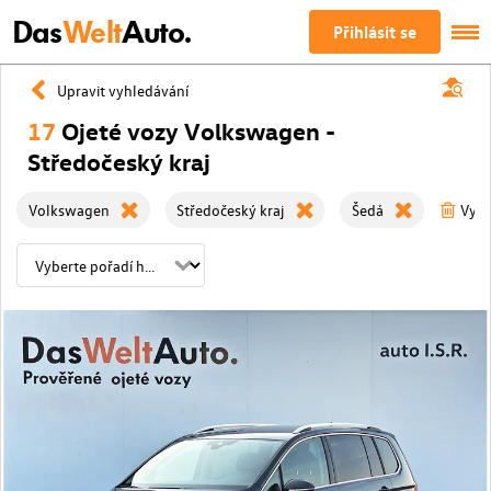
Das
Welt
Auto.
Přihlásit se
Upravit vyhledávání
17
Ojeté vozy Volkswagen -
Středočeský kraj
Volkswagen
Středočeský kraj
Šedá
Vyma