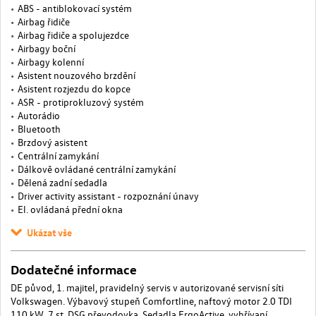
ABS - antiblokovací systém
Airbag řidiče
Airbag řidiče a spolujezdce
Airbagy boční
Airbagy kolenní
Asistent nouzového brzdění
Asistent rozjezdu do kopce
ASR - protiprokluzový systém
Autorádio
Bluetooth
Brzdový asistent
Centrální zamykání
Dálkově ovládané centrální zamykání
Dělená zadní sedadla
Driver activity assistant - rozpoznání únavy
El. ovládaná přední okna
Ukázat vše
Dodatečné informace
DE původ, 1. majitel, pravidelný servis v autorizované servisní síti
Volkswagen. Výbavový stupeň Comfortline, naftový motor 2.0 TDI
110 kW, 7 st. DSG převodovka. Sedadla ErgoActive, vyhřívaní