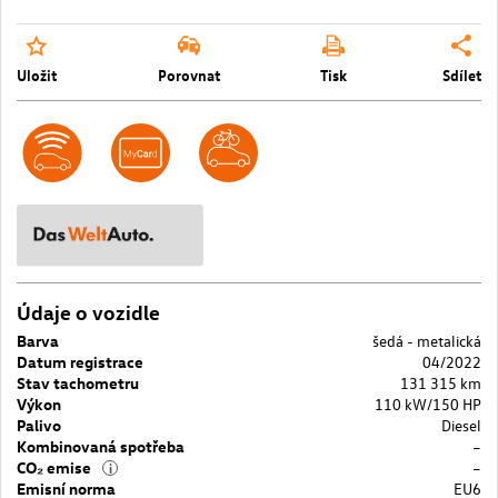
Uložit
Porovnat
Tisk
Sdílet
Údaje o vozidle
Barva
šedá - metalická
Datum registrace
04/2022
Stav tachometru
131 315 km
Výkon
110 kW/150 HP
Palivo
Diesel
Kombinovaná spotřeba
–
CO₂ emise
–
i
Emisní norma
EU6