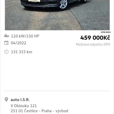
2298/00001
110 kW/150 HP
459 000Kč
04/2022
Možnost odpočtu DPH
131 315 km
auto I.S.R.
V Oblouku 121
251 01 Čestlice - Praha - východ