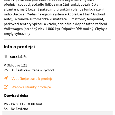
předních sedadel, sedadlo řidiče s masážní funkcí, potah látka +
alcantara, malý kožený paket, multifunkční volant s funkcí řazení,
rádio Discover Media (navigační systém + Apple Car Play / Android
Auto), 3-zónová automatická klimatizace Climatronic, tempomat,
parkovací senzory vpředu a vzadu, originální sklopné tažné zařízení
Volkswagen (brzděný vlek 1.800 kg). Odpočet DPH možný. Chyby a
omyly vyhrazeny.
Info o prodejci
auto I.S.R.
V Oblouku 121
251 01 Čestlice - Praha - východ
Vypočítejte trasu k prodejci
Webové stránky prodejce
Otevírací doba
Po - Pá 8:00 - 18:00 hod
So - Ne Zavřeno