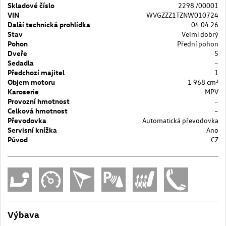
Skladové číslo
2298 /00001
VIN
WVGZZZ1TZNW010724
Další technická prohlídka
04.04.26
Stav
Velmi dobrý
Pohon
Přední pohon
Dveře
5
Sedadla
–
Předchozí majitel
1
Objem motoru
1 968 cm³
Karoserie
MPV
Provozní hmotnost
–
Celková hmotnost
–
Převodovka
Automatická převodovka
Servisní knížka
Ano
Původ
CZ
Výbava