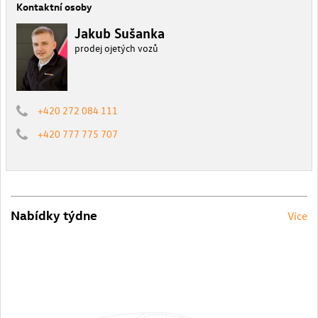
Kontaktní osoby
Jakub Sušanka
prodej ojetých vozů
+420 272 084 111
+420 777 775 707
Nabídky týdne
Více