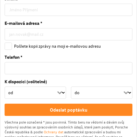
E-mailová adresa *
Pošlete kopii zprávy na moji e-mailovou adresu
Telefon *
K dispozici (volitelné)
Odeslat poptávku
Všechna pole označená * jsou povinná. Tímto beru na vědomí a dávám svůj
výslovný souhlas se zpracováním osobních údajů, které jsem poskytl, Porsche
Česká republika & podle
Ochrany dat
automatické zpracování a budou mi
zaslány požadované informace. Rovněž beru na vědomí, že svůj souhlas se