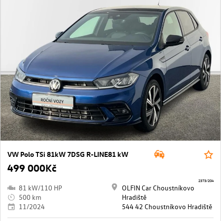
VW Polo TSi 81kW 7DSG R-LINE81 kW
499 000Kč
2373/204
81 kW/110 HP
OLFIN Car Choustníkovo
500 km
Hradiště
11/2024
544 42 Choustníkovo Hradiště