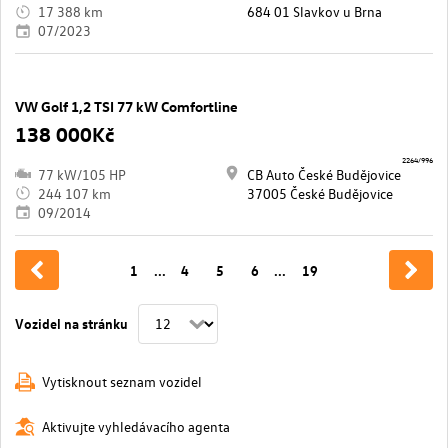
17 388 km
684 01 Slavkov u Brna
07/2023
VW Golf 1,2 TSI 77 kW Comfortline
138 000Kč
2264/996
77 kW/105 HP
CB Auto České Budějovice
244 107 km
37005 České Budějovice
09/2014
1
...
4
5
6
...
19
Vozidel na stránku
Vytisknout seznam vozidel
Aktivujte vyhledávacího agenta