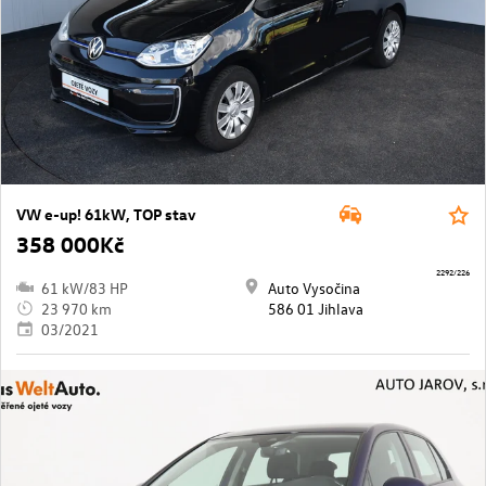
VW e-up! 61kW, TOP stav
358 000Kč
2292/226
61 kW/83 HP
Auto Vysočina
23 970 km
586 01 Jihlava
03/2021