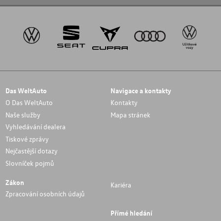
Das WeltAuto
Navigace a kontakty
O Das WeltAuto
Kontakty
Naše služby
Mapa stránek
Vyhledávání dealera
Tiskové zprávy
Nejčastější dotazy
Slovníček pojmů
Zákon
Kariéra
Zpracování osobních údajů
Přímé hledání