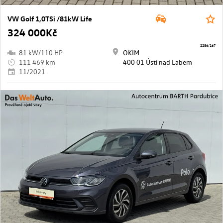
VW Golf 1,0TSi /81kW Life
324 000Kč
2286/167
81 kW/110 HP
OKIM
111 469 km
400 01 Ústí nad Labem
11/2021