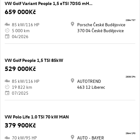
VW Golf Variant People 1,5 eTSI 7DSG mHEV
659 000Kč
2384/757
85 kW/116 HP
Porsche České Budějovice
5 000 km
370 04 České Budějovice
04/2026
VW Golf People 1,5 TSI 85kW
529 000Kč
2838/294
85 kW/116 HP
AUTOTREND
19 822 km
463 12 Liberec
07/2025
VW Polo Life 1.0 TSI 70 kW MAN
379 900Kč
2864/193
70 kW/95 HP
AUTO - BAYER