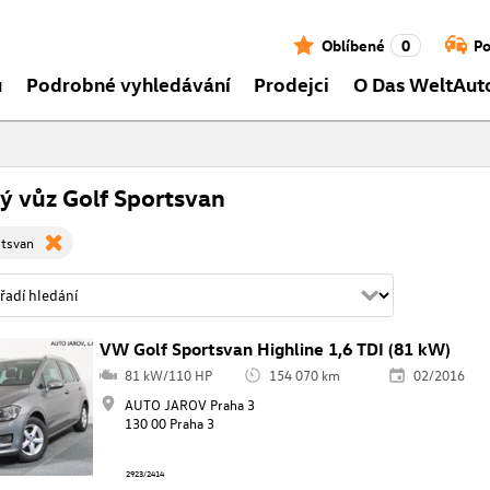
Oblíbené
0
Po
ů
Podrobné vyhledávání
Prodejci
O Das WeltAut
ý vůz Golf Sportsvan
rtsvan
VW Golf Sportsvan Highline 1,6 TDI (81 kW)
81 kW/110 HP
154 070 km
02/2016
AUTO JAROV Praha 3
130 00 Praha 3
2923/2414