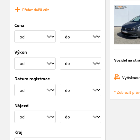
Přidat další vůz
Cena
Výkon
Vozidel na str
Vytisknou
Datum registrace
* Zobrazit prá
Nájezd
Kraj