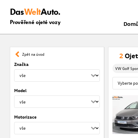
Das
Welt
Auto.
Prověřené ojeté vozy
Dom
2
Ojet
Zpět na úvod
Značka
VW Golf Spo
Model
Motorizace