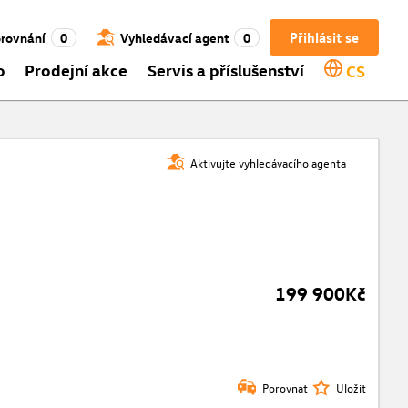
Přihlásit se
rovnání
0
Vyhledávací agent
0
o
Prodejní akce
Servis a příslušenství
CS
Aktivujte vyhledávacího agenta
199 900Kč
Porovnat
Uložit