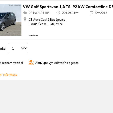
VW Golf Sportsvan 1,4 TSI 92 kW Comfortline D
92 kW/125 HP
201 262 km
09/2017
CB Auto České Budějovice
37005 České Budějovice
2264/1057
ánku
t seznam vozidel
Aktivujte vyhledávacího agenta
vní informace