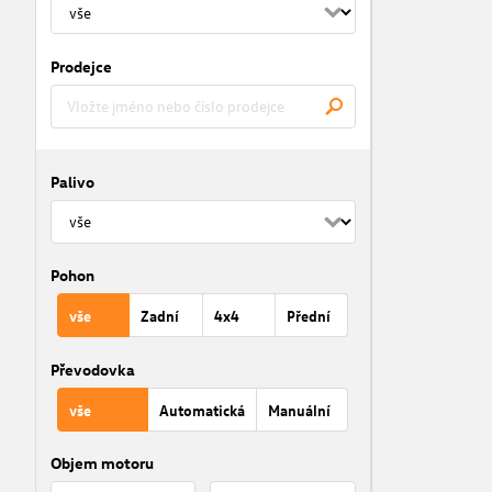
Prodejce
Palivo
Pohon
vše
Zadní
4x4
Přední
Převodovka
vše
Automatická
Manuální
Objem motoru