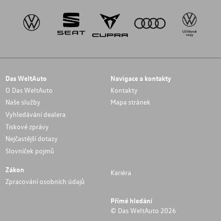
Das WeltAuto
Navigace a kontakty
O Das WeltAuto
Kontakty
Naše služby
Mapa stránek
Vyhledávání dealera
Tiskové zprávy
Nejčastější dotazy
Slovníček pojmů
Zákon
Kariéra
Zpracování osobních údajů
Přímé hledání
© Das WeltAuto 2026