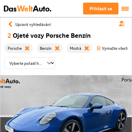
Das
Welt
Auto.
Přihlásit se
Upravit vyhledávání
2
Ojeté vozy Porsche Benzín
Porsche
Benzín
Modrá
Vymažte všechny 