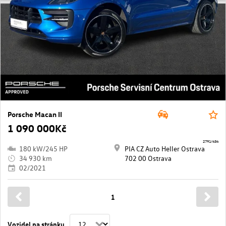
Porsche Macan II
1 090 000Kč
2791/434
180 kW/245 HP
PIA CZ Auto Heller Ostrava
34 930 km
702 00 Ostrava
02/2021
1
Vozidel na stránku