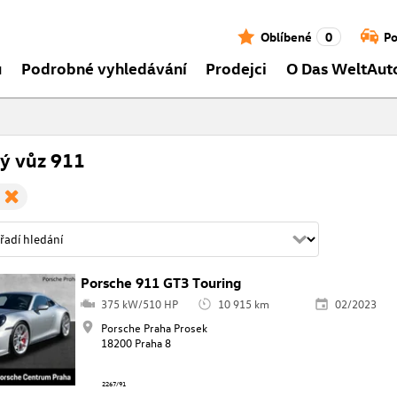
Oblíbené
0
Po
ů
Podrobné vyhledávání
Prodejci
O Das WeltAut
ý vůz 911
Porsche 911 GT3 Touring
375 kW/510 HP
10 915 km
02/2023
Porsche Praha Prosek
18200 Praha 8
2267/91