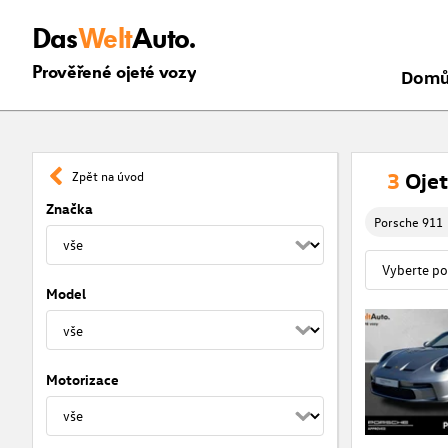
Das
Welt
Auto.
Prověřené ojeté vozy
Dom
3
Ojet
Zpět na úvod
Značka
Porsche 911
Model
Motorizace