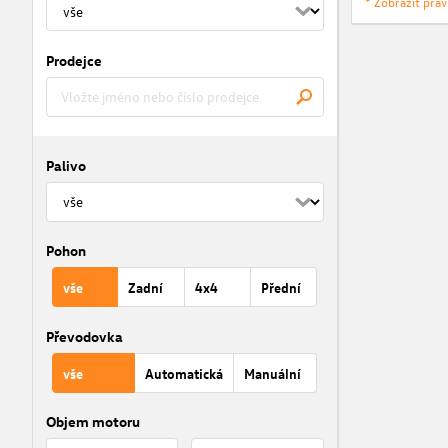
* Zobrazit prá
Prodejce
Palivo
Pohon
vše
Zadní
4x4
Přední
Převodovka
vše
Automatická
Manuální
Objem motoru