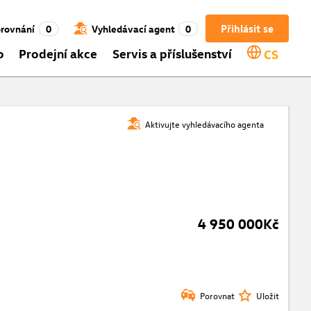
Přihlásit se
rovnání
0
Vyhledávací agent
0
o
Prodejní akce
Servis a příslušenství
CS
Aktivujte vyhledávacího agenta
4 950 000Kč
Porovnat
Uložit