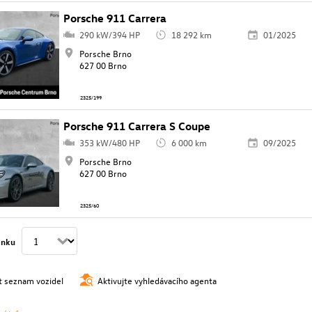
Porsche 911 Carrera
290 kW/394 HP
18 292 km
01/2025
Porsche Brno
627 00 Brno
2325/199
Porsche 911 Carrera S Coupe
353 kW/480 HP
6 000 km
09/2025
Porsche Brno
627 00 Brno
2325/60
ánku
t seznam vozidel
Aktivujte vyhledávacího agenta