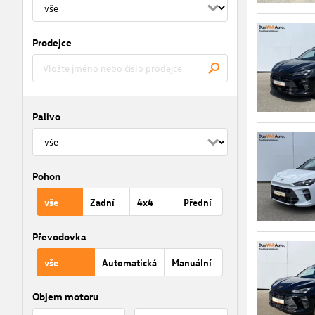
Prodejce
Palivo
Pohon
vše
Zadní
4x4
Přední
Převodovka
vše
Automatická
Manuální
Objem motoru