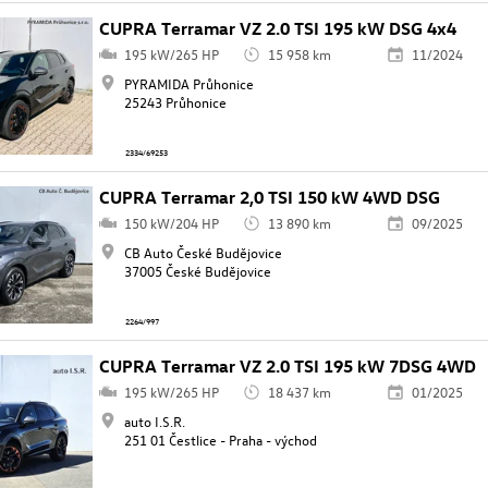
CUPRA Terramar VZ 2.0 TSI 195 kW DSG 4x4
195 kW/265 HP
15 958 km
11/2024
PYRAMIDA Průhonice
25243 Průhonice
2334/69253
CUPRA Terramar 2,0 TSI 150 kW 4WD DSG
150 kW/204 HP
13 890 km
09/2025
CB Auto České Budějovice
37005 České Budějovice
2264/997
CUPRA Terramar VZ 2.0 TSI 195 kW 7DSG 4WD
195 kW/265 HP
18 437 km
01/2025
auto I.S.R.
251 01 Čestlice - Praha - východ