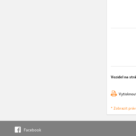
Vozidel na str
Vytisknou
* Zobrazit prá
Facebook