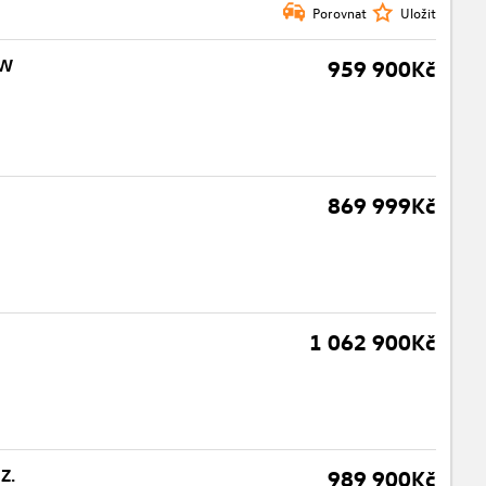
Porovnat
Uložit
kW
959 900Kč
869 999Kč
1 062 900Kč
Z.
989 900Kč