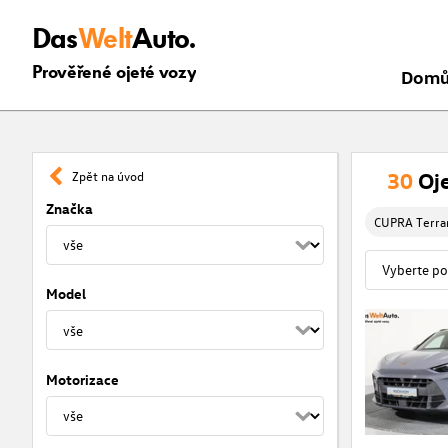
Das
Welt
Auto.
Prověřené ojeté vozy
Dom
30
Oj
Zpět na úvod
Značka
CUPRA Terr
Model
Motorizace