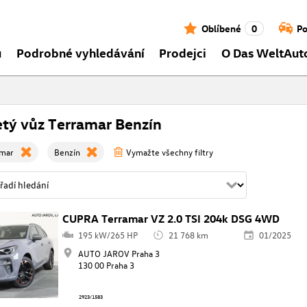
Oblíbené
0
Po
ů
Podrobné vyhledávání
Prodejci
O Das WeltAut
etý vůz Terramar Benzín
amar
Benzín
Vymažte všechny filtry
CUPRA Terramar VZ 2.0 TSI 204k DSG 4WD
195 kW/265 HP
21 768 km
01/2025
AUTO JAROV Praha 3
130 00 Praha 3
2923/1583