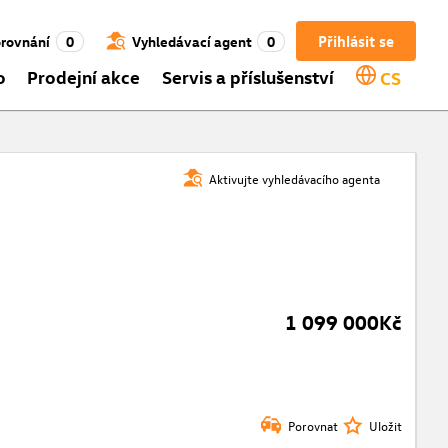
Přihlásit se
rovnání
0
Vyhledávací agent
0
o
Prodejní akce
Servis a příslušenství
CS
Aktivujte vyhledávacího agenta
1 099 000Kč
Porovnat
Uložit