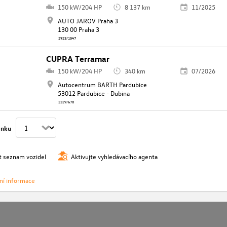
150 kW/204 HP
8 137 km
11/2025
AUTO JAROV Praha 3
130 00 Praha 3
2923/1547
CUPRA Terramar
150 kW/204 HP
340 km
07/2026
Autocentrum BARTH Pardubice
53012 Pardubice - Dubina
2329/670
ánku
t seznam vozidel
Aktivujte vyhledávacího agenta
vní informace