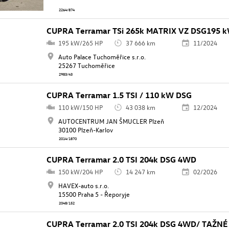
2264/874
CUPRA Terramar TSi 265k MATRIX VZ DSG195 
195 kW/265 HP
37 666 km
11/2024
Auto Palace Tuchoměřice s.r.o.
25267 Tuchoměřice
2983/43
CUPRA Terramar 1.5 TSI / 110 kW DSG
110 kW/150 HP
43 038 km
12/2024
AUTOCENTRUM JAN ŠMUCLER Plzeň
30100 Plzeň-Karlov
2014/1870
CUPRA Terramar 2.0 TSI 204k DSG 4WD
150 kW/204 HP
14 247 km
02/2026
HAVEX-auto s.r.o.
15500 Praha 5 - Řeporyje
2048/152
CUPRA Terramar 2.0 TSI 204k DSG 4WD/ TAŽNÉ 