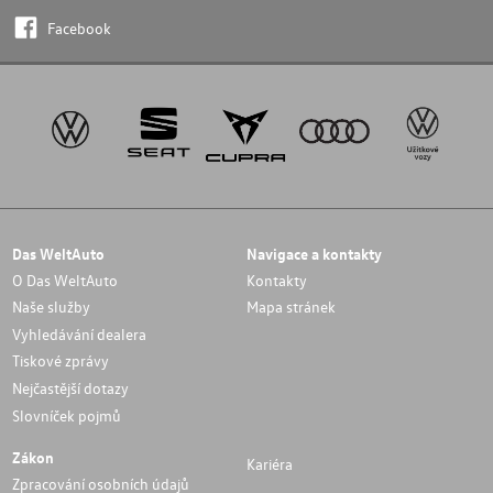
Facebook
Das WeltAuto
Navigace a kontakty
O Das WeltAuto
Kontakty
Naše služby
Mapa stránek
Vyhledávání dealera
Tiskové zprávy
Nejčastější dotazy
Slovníček pojmů
Zákon
Kariéra
Zpracování osobních údajů