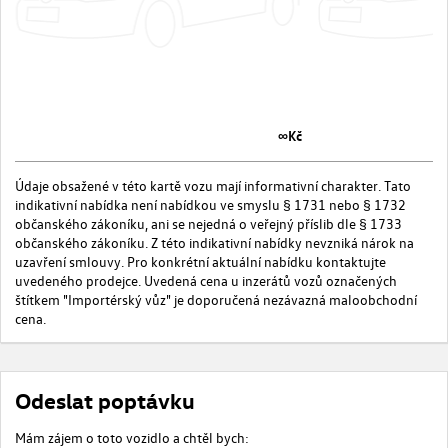
∞Kč
Údaje obsažené v této kartě vozu mají informativní charakter. Tato
indikativní nabídka není nabídkou ve smyslu § 1731 nebo § 1732
občanského zákoníku, ani se nejedná o veřejný příslib dle § 1733
občanského zákoníku. Z této indikativní nabídky nevzniká nárok na
uzavření smlouvy. Pro konkrétní aktuální nabídku kontaktujte
uvedeného prodejce. Uvedená cena u inzerátů vozů označených
štítkem "Importérský vůz" je doporučená nezávazná maloobchodní
cena.
Odeslat poptávku
Mám zájem o toto vozidlo a chtěl bych: