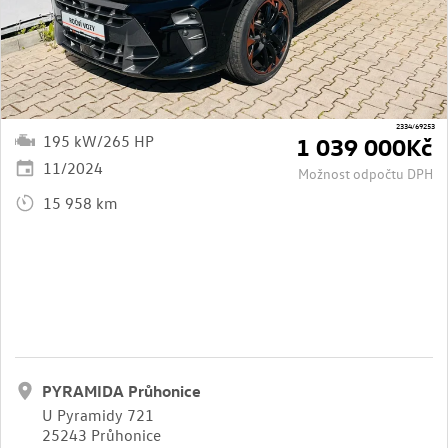
2334/69253
195 kW/265 HP
1 039 000Kč
11/2024
Možnost odpočtu DPH
15 958 km
PYRAMIDA Průhonice
U Pyramidy 721
25243 Průhonice