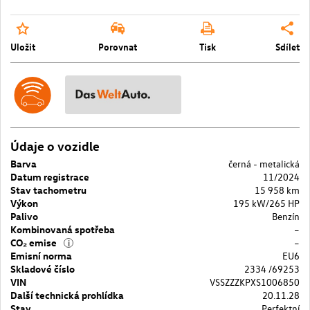
Uložit
Porovnat
Tisk
Sdílet
Údaje o vozidle
Barva
černá - metalická
Datum registrace
11/2024
Stav tachometru
15 958 km
Výkon
195 kW/265 HP
Palivo
Benzín
Kombinovaná spotřeba
–
CO₂ emise
–
i
Emisní norma
EU6
Skladové číslo
2334 /69253
VIN
VSSZZZKPXS1006850
Další technická prohlídka
20.11.28
Stav
Perfektní