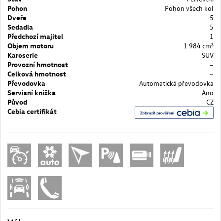
Pohon
Pohon všech kol
Dveře
5
Sedadla
5
Předchozí majitel
1
Objem motoru
1 984 cm³
Karoserie
SUV
Provozní hmotnost
–
Celková hmotnost
–
Převodovka
Automatická převodovka
Servisní knížka
Ano
Původ
CZ
Cebia certifikát