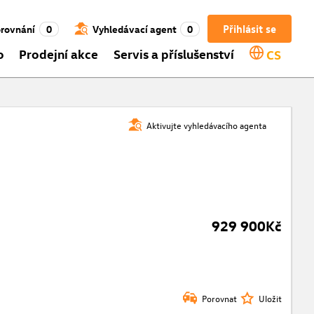
Přihlásit se
rovnání
0
Vyhledávací agent
0
o
Prodejní akce
Servis a příslušenství
CS
Aktivujte vyhledávacího agenta
929 900Kč
Porovnat
Uložit