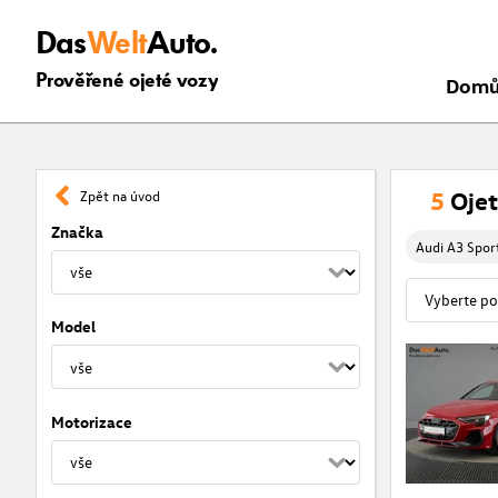
Das
Welt
Auto.
Prověřené ojeté vozy
Dom
5
Ojet
Zpět na úvod
Značka
Audi A3 Spor
Model
Motorizace