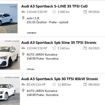
Audi A3 Sportback S-LINE 35 TFSI CoD
110 kW/150 HP
1 000 km
09/2024
auto I.S.R.
251 01 Čestlice - Praha - východ
2298/88349
Audi A3 Sportback Spb Sline 35 TFSI Stronic
110 kW/150 HP
5 140 km
03/2025
AUTO JAROV Kunratice
148 00 Praha - Kunratice
2995/654
Audi A3 Sportback Spb 30 TFSI 85kW Stronic
85 kW/116 HP
11 800 km
08/2024
AUTO JAROV Kunratice
148 00 Praha - Kunratice