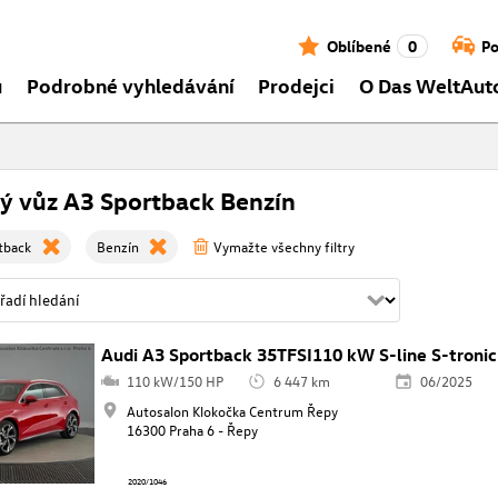
Oblíbené
0
Po
ů
Podrobné vyhledávání
Prodejci
O Das WeltAut
ý vůz A3 Sportback Benzín
tback
Benzín
Vymažte všechny filtry
Audi A3 Sportback 35TFSI110 kW S-line S-tronic
110 kW/150 HP
6 447 km
06/2025
Autosalon Klokočka Centrum Řepy
16300 Praha 6 - Řepy
2020/1046