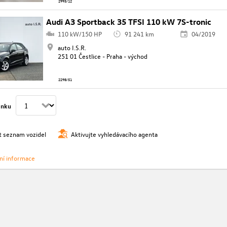
2995/12
Audi A3 Sportback 35 TFSI 110 kW 7S-tronic
110 kW/150 HP
91 241 km
04/2019
auto I.S.R.
251 01 Čestlice - Praha - východ
2298/51
ánku
t seznam vozidel
Aktivujte vyhledávacího agenta
vní informace