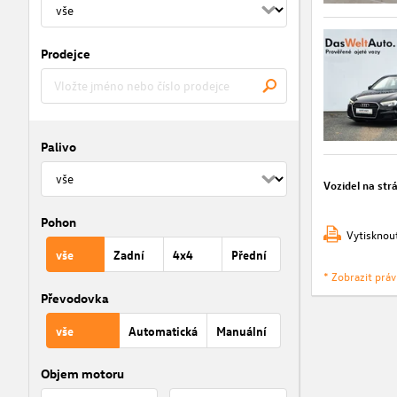
Prodejce
Palivo
Vozidel na str
Pohon
Vytisknou
vše
Zadní
4x4
Přední
* Zobrazit prá
Převodovka
vše
Automatická
Manuální
Objem motoru