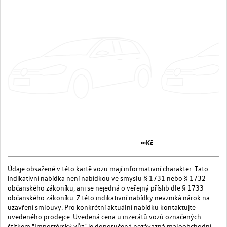
∞Kč
Údaje obsažené v této kartě vozu mají informativní charakter. Tato
indikativní nabídka není nabídkou ve smyslu § 1731 nebo § 1732
občanského zákoníku, ani se nejedná o veřejný příslib dle § 1733
občanského zákoníku. Z této indikativní nabídky nevzniká nárok na
uzavření smlouvy. Pro konkrétní aktuální nabídku kontaktujte
uvedeného prodejce. Uvedená cena u inzerátů vozů označených
štítkem "Importérský vůz" je doporučená nezávazná maloobchodní