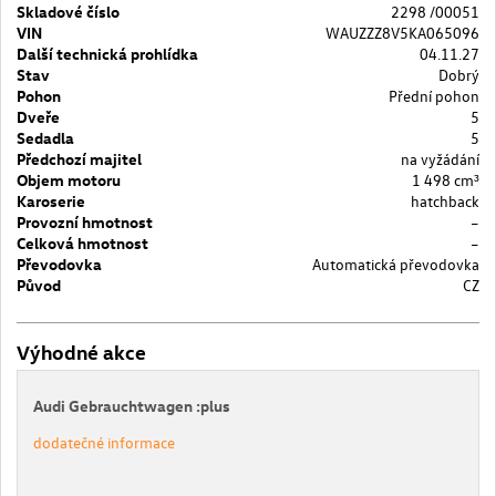
Skladové číslo
2298 /00051
VIN
WAUZZZ8V5KA065096
Další technická prohlídka
04.11.27
Stav
Dobrý
Pohon
Přední pohon
Dveře
5
Sedadla
5
Předchozí majitel
na vyžádání
Objem motoru
1 498 cm³
Karoserie
hatchback
Provozní hmotnost
–
Celková hmotnost
–
Převodovka
Automatická převodovka
Původ
CZ
Výhodné akce
Audi Gebrauchtwagen :plus
dodatečné informace