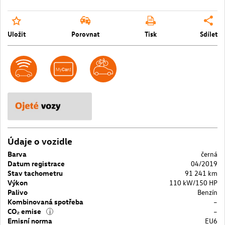
Uložit
Porovnat
Tisk
Sdílet
Údaje o vozidle
Barva
černá
Datum registrace
04/2019
Stav tachometru
91 241 km
Výkon
110 kW/150 HP
Palivo
Benzín
Kombinovaná spotřeba
–
CO₂ emise
–
i
Emisní norma
EU6