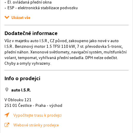
El. ovládaná přední okna
ESP - elektronická stabilizace podvozku
Ukázat vše
Dodatečné informace
Vůz v majetku auto I.S.R., CZ původ, zakoupeno jako nové v auto
I.S.R.. Benzinový motor 1.5 TFSI 110 kW, 7 st. převodovka S-tronic,
přední náhon. Xenonové světlomety, navigační systém, multifunkční
volant, tempomat, vyhřívaná přední sedadla. DPH nelze odečíst.
Chyby a omyly vyhrazeny.
Info o prodejci
auto I.S.R.
V Oblouku 121
251 01 Čestlice - Praha - východ
Vypočítejte trasu k prodejci
Webové stránky prodejce