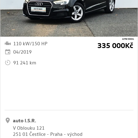
2298/00051
110 kW/150 HP
335 000Kč
04/2019
91 241 km
auto I.S.R.
V Oblouku 121
251 01 Čestlice - Praha - východ