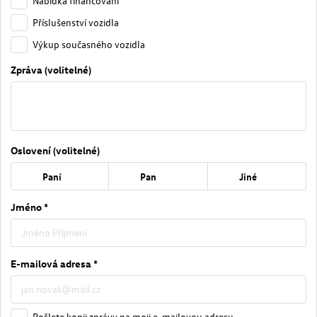
Nabídka financování
Příslušenství vozidla
Výkup současného vozidla
Zpráva (volitelné)
Oslovení (volitelné)
Paní
Pan
Jiné
Jméno *
E-mailová adresa *
Pošlete kopii zprávy na moji e-mailovou adresu