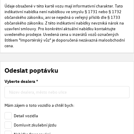
Údaje obsažené v této kartě vozu mají informativní charakter. Tato
indikativní nabídka není nabídkou ve smyslu § 1731 nebo § 1732
občanského zákoníku, ani se nejedná o veřejný příslib dle § 1733
občanského zákoníku. Z této indikativní nabídky nevzniká nárok na
uzavření smlouvy. Pro konkrétní aktuální nabídku kontaktujte
uvedeného prodejce. Uvedená cena u inzerátů vozů označených
štítkem "Importérský vůz" je doporučená nezávazná maloobchodní
cena.
Odeslat poptávku
Vyberte dealera *
Mám zájem o toto vozidlo a chtěl bych:
Detail vozidla
Domluvit zkušební jízdu