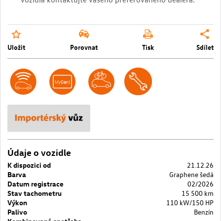
Uložit
Porovnat
Tisk
Sdílet
Údaje o vozidle
K dispozici od
21.12.26
Barva
Graphene šedá
Datum registrace
02/2026
Stav tachometru
15 500 km
Výkon
110 kW/150 HP
Palivo
Benzín