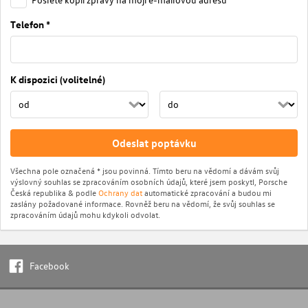
Telefon *
K dispozici (volitelné)
Odeslat poptávku
Všechna pole označená * jsou povinná. Tímto beru na vědomí a dávám svůj
výslovný souhlas se zpracováním osobních údajů, které jsem poskytl, Porsche
Česká republika & podle
Ochrany dat
automatické zpracování a budou mi
zaslány požadované informace. Rovněž beru na vědomí, že svůj souhlas se
zpracováním údajů mohu kdykoli odvolat.
Facebook