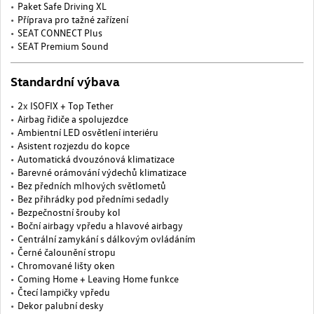
Paket Safe Driving XL
Příprava pro tažné zařízení
SEAT CONNECT Plus
SEAT Premium Sound
Standardní výbava
2x ISOFIX + Top Tether
Airbag řidiče a spolujezdce
Ambientní LED osvětlení interiéru
Asistent rozjezdu do kopce
Automatická dvouzónová klimatizace
Barevné orámování výdechů klimatizace
Bez předních mlhových světlometů
Bez přihrádky pod předními sedadly
Bezpečnostní šrouby kol
Boční airbagy vpředu a hlavové airbagy
Centrální zamykání s dálkovým ovládáním
Černé čalounění stropu
Chromované lišty oken
Coming Home + Leaving Home funkce
Čtecí lampičky vpředu
Dekor palubní desky