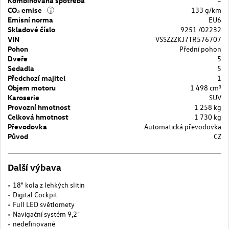
Kombinovaná spotřeba
–
CO₂ emise
133 g/km
i
Emisní norma
EU6
Skladové číslo
9251 /02232
VIN
VSSZZZKJ7TR576707
Pohon
Přední pohon
Dveře
5
Sedadla
5
Předchozí majitel
1
Objem motoru
1 498 cm³
Karoserie
SUV
Provozní hmotnost
1 258 kg
Celková hmotnost
1 730 kg
Převodovka
Automatická převodovka
Původ
CZ
Další výbava
18" kola z lehkých slitin
Digital Cockpit
Full LED světlomety
Navigační systém 9,2"
nedefinované