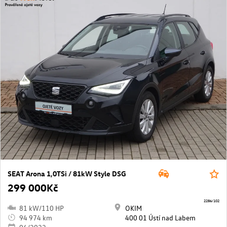
SEAT Arona 1,0TSi / 81kW Style DSG
299 000Kč
2286/102
81 kW/110 HP
OKIM
94 974 km
400 01 Ústí nad Labem