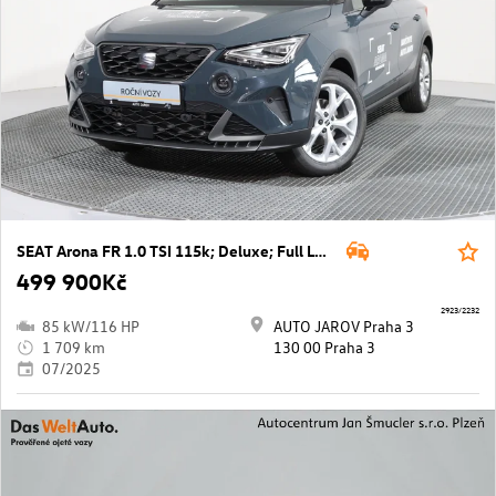
SEAT Arona FR 1.0 TSI 115k; Deluxe; Full LED, Vision Plus
499 900Kč
2923/2232
85 kW/116 HP
AUTO JAROV Praha 3
1 709 km
130 00 Praha 3
07/2025