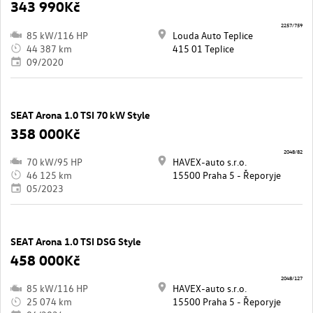
343 990Kč
2257/759
85 kW/116 HP
Louda Auto Teplice
44 387 km
415 01 Teplice
09/2020
SEAT Arona 1.0 TSI 70 kW Style
358 000Kč
2048/82
70 kW/95 HP
HAVEX-auto s.r.o.
46 125 km
15500 Praha 5 - Řeporyje
05/2023
SEAT Arona 1.0 TSI DSG Style
458 000Kč
2048/127
85 kW/116 HP
HAVEX-auto s.r.o.
25 074 km
15500 Praha 5 - Řeporyje