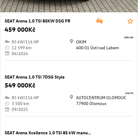
SEAT Arona 1.0 TSI 85KW DSG FR
459 000Kč
2286/184
85 kW/116 HP
OKIM
12 599 km
400 01 Ústí nad Labem
04/2024
SEAT Arona 1.0 TSI 7DSG Style
549 000Kč
2226/92
85 kW/116 HP
AUTOCENTRUM OLOMOUC
3 500 km
77900 Olomouc
09/2025
SEAT Arona Xcellence 1.0 TSI 85 kW manuál ,