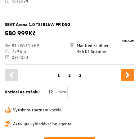
06/2024
SEAT Arona 1.0 TSI 81kW FR DSG
580 999Kč
2896/94911
81 kW/110 HP
Manfred Schöner
779 km
356 01 Sokolov
09/2023
1
2
3
Vozidel na stránku
Vytisknout seznam vozidel
Aktivujte vyhledávacího agenta