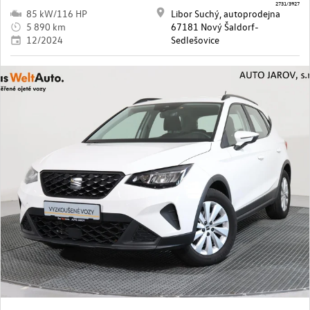
2731/3927
85 kW/116 HP
Libor Suchý, autoprodejna
5 890 km
67181 Nový Šaldorf-
12/2024
Sedlešovice