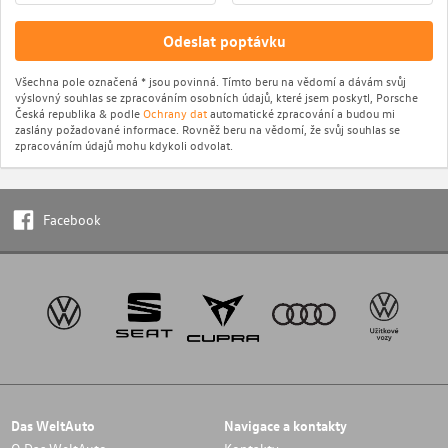
Odeslat poptávku
Všechna pole označená * jsou povinná. Tímto beru na vědomí a dávám svůj
výslovný souhlas se zpracováním osobních údajů, které jsem poskytl, Porsche
Česká republika & podle
Ochrany dat
automatické zpracování a budou mi
zaslány požadované informace. Rovněž beru na vědomí, že svůj souhlas se
zpracováním údajů mohu kdykoli odvolat.
Facebook
Das WeltAuto
Navigace a kontakty