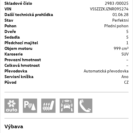
Skladové číslo
2983 /00025
VIN
VSSZZZKJZNR095274
Další technická prohlídka
01.06.28
Stav
Perfektní
Pohon
Přední pohon
Dveře
5
Sedadla
5
Předchozí majitel
1
Objem motoru
999 cm³
Karoserie
SUV
Provozní hmotnost
–
Celková hmotnost
–
Převodovka
Automatická převodovka
Servisní knížka
Ano
Původ
CZ
Výbava