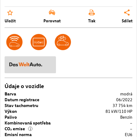
Uložit
Porovnat
Tisk
Sdílet
Údaje o vozidle
Barva
modrá
Datum registrace
06/2022
Stav tachometru
37 754 km
Výkon
81 kW/110 HP
Palivo
Benzín
Kombinovaná spotřeba
–
CO₂ emise
–
i
Emisní norma
EU6