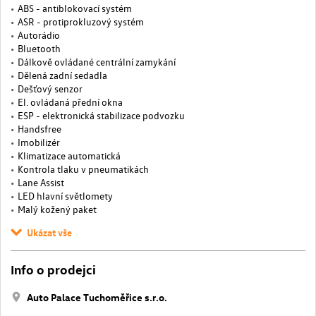
ABS - antiblokovací systém
ASR - protiprokluzový systém
Autorádio
Bluetooth
Dálkově ovládané centrální zamykání
Dělená zadní sedadla
Dešťový senzor
El. ovládaná přední okna
ESP - elektronická stabilizace podvozku
Handsfree
Imobilizér
Klimatizace automatická
Kontrola tlaku v pneumatikách
Lane Assist
LED hlavní světlomety
Malý kožený paket
Ukázat vše
Info o prodejci
Auto Palace Tuchoměřice s.r.o.