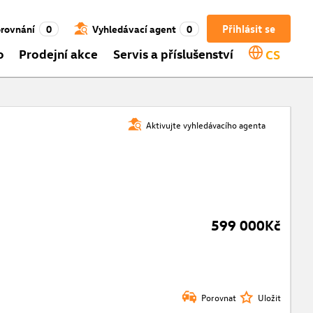
Přihlásit se
rovnání
0
Vyhledávací agent
0
o
Prodejní akce
Servis a příslušenství
CS
Aktivujte vyhledávacího agenta
599 000Kč
Porovnat
Uložit