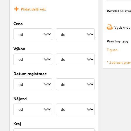
Přidat další vůz
Vozidel na str
Cena
Vytisknou
Všechny typy
Výkon
Tiguan
* Zobrazit prá
Datum registrace
Nájezd
Kraj