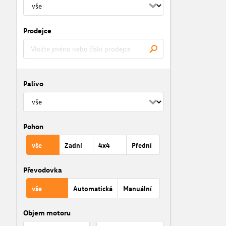
Prodejce
Palivo
Pohon
vše
Zadní
4x4
Přední
Převodovka
vše
Automatická
Manuální
Objem motoru