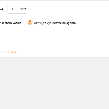
ánku
t seznam vozidel
Aktivujte vyhledávacího agenta
vní informace