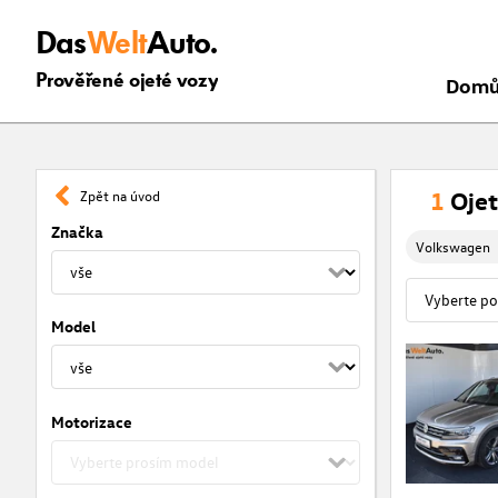
Das
Welt
Auto.
Prověřené ojeté vozy
Dom
1
Ojet
Zpět na úvod
Značka
Volkswagen
Model
Motorizace