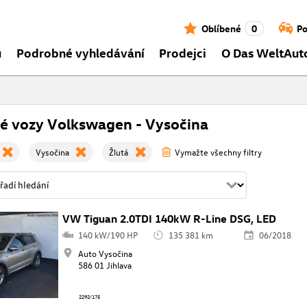
Oblíbené
0
Po
ů
Podrobné vyhledávání
Prodejci
O Das WeltAut
é vozy Volkswagen - Vysočina
Vysočina
Žlutá
Vymažte všechny filtry
VW Tiguan 2.0TDI 140kW R-Line DSG, LED
140 kW/190 HP
135 381 km
06/2018
Auto Vysočina
586 01 Jihlava
2292/175