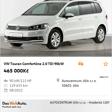
VW Touran Comfortline 2.0 TDI 90kW
465 000Kč
2980/1717
90 kW/122 HP
Autocentrum Jičín s.r.o.
129 655 km
50601 Jičín
08/2022