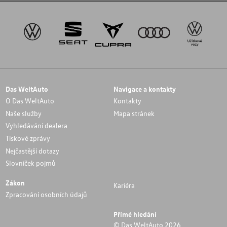
Das WeltAuto
Navigace a kontakty
O Das WeltAuto
Kontakty
Naše služby
Mapa stránek
Vyhledávání dealera
Tiskové zprávy
Nejčastější dotazy
Slovníček pojmů
Zákon
Kariéra
Zpracování osobních údajů
Přímé hledání
© Das WeltAuto 2026