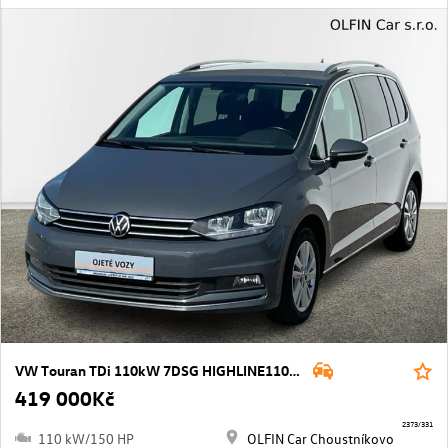
VW Touran TDi 110kW 7DSG HIGHLINE110 kW REZERVACE
419 000Kč
2373/331
110 kW/150 HP
OLFIN Car Choustníkovo