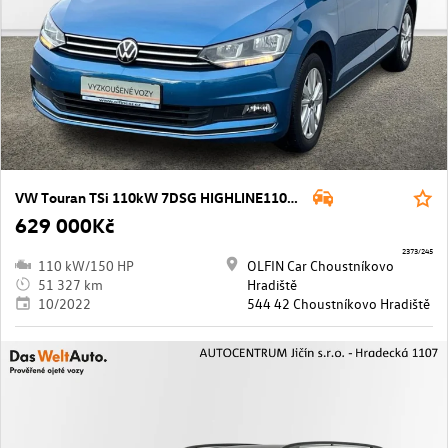
VW Touran TSi 110kW 7DSG HIGHLINE110 kW
629 000Kč
2373/245
110 kW/150 HP
OLFIN Car Choustníkovo
51 327 km
Hradiště
10/2022
544 42 Choustníkovo Hradiště