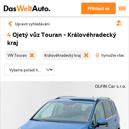
Das
Welt
Auto.
Přihlásit se
Upravit vyhledávání
4
Ojetý vůz Touran - Královéhradecký
kraj
VW Touran
Královéhradecký kraj
Vymažte všechny