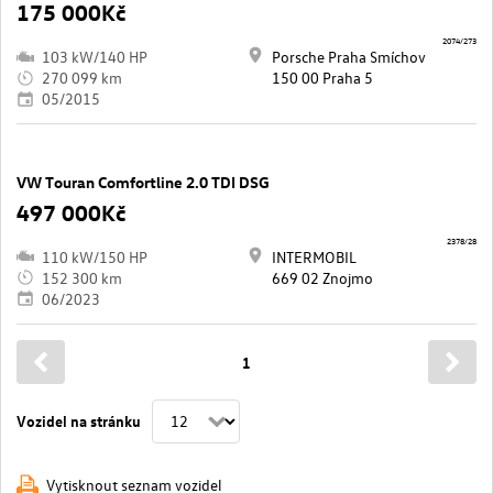
175 000Kč
2074/273
103 kW/140 HP
Porsche Praha Smíchov
270 099 km
150 00 Praha 5
05/2015
VW Touran Comfortline 2.0 TDI DSG
497 000Kč
2378/28
110 kW/150 HP
INTERMOBIL
152 300 km
669 02 Znojmo
06/2023
1
Vozidel na stránku
Vytisknout seznam vozidel