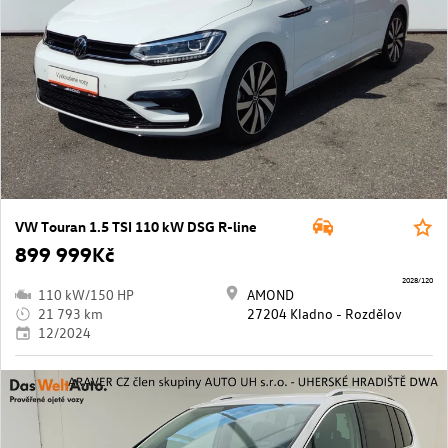
VW Touran 1.5 TSI 110 kW DSG R-line
899 999Kč
2028/120
110 kW/150 HP
AMOND
21 793 km
27204 Kladno - Rozdělov
12/2024