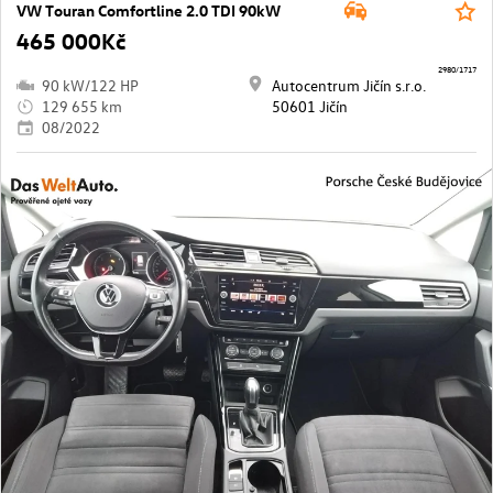
VW Touran Comfortline 2.0 TDI 90kW
465 000Kč
2980/1717
90 kW/122 HP
Autocentrum Jičín s.r.o.
129 655 km
50601 Jičín
08/2022