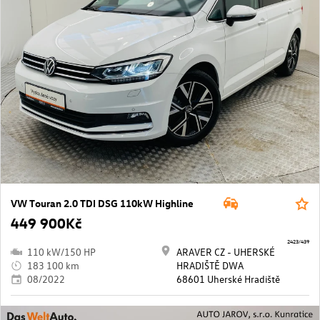
VW Touran 2.0 TDI DSG 110kW Highline
449 900Kč
2423/439
110 kW/150 HP
ARAVER CZ - UHERSKÉ
183 100 km
HRADIŠTĚ DWA
08/2022
68601 Uherské Hradiště