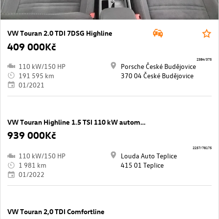
VW Touran 2.0 TDI 7DSG Highline
409 000Kč
2384/375
110 kW/150 HP
Porsche České Budějovice
191 595 km
370 04 České Budějovice
01/2021
VW Touran Highline 1.5 TSI 110 kW automat ,DPH ,CZ
939 000Kč
2257/78175
110 kW/150 HP
Louda Auto Teplice
1 981 km
415 01 Teplice
01/2022
VW Touran 2,0 TDI Comfortline