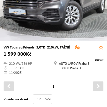
VW Touareg Friends, 3,0TDI 210kW, TAŽNÉ
1 599 000Kč
2923/2207
210 kW/286 HP
AUTO JAROV Praha 3
11 863 km
130 00 Praha 3
11/2025
1
Vozidel na stránku