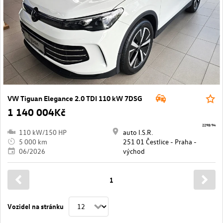
VW Tiguan Elegance 2.0 TDI 110 kW 7DSG
1 140 004Kč
2298/94
110 kW/150 HP
auto I.S.R.
5 000 km
251 01 Čestlice - Praha -
06/2026
východ
1
Vozidel na stránku