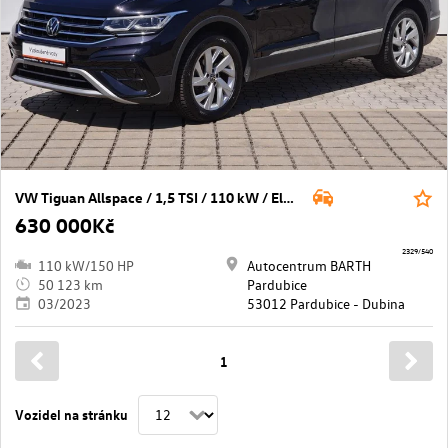
VW Tiguan Allspace / 1,5 TSI / 110 kW / Elegance / 7DSG
630 000Kč
2329/540
110 kW/150 HP
Autocentrum BARTH
50 123 km
Pardubice
03/2023
53012 Pardubice - Dubina
1
Vozidel na stránku