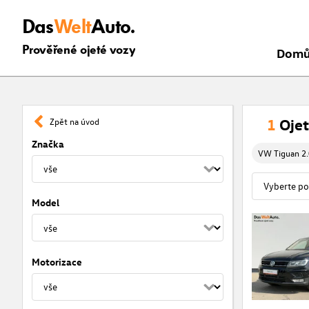
Das
Welt
Auto.
Prověřené ojeté vozy
Dom
1
Oje
Zpět na úvod
Značka
VW Tiguan 2
Model
Motorizace