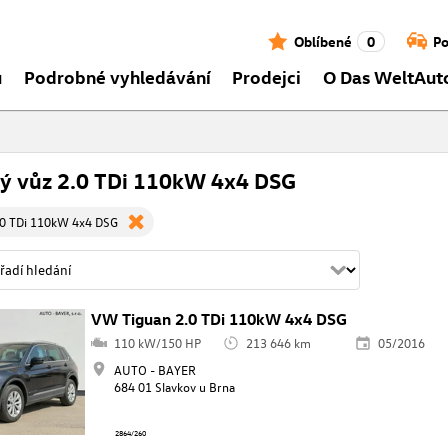
Oblíbené
0
Po
ů
Podrobné vyhledávání
Prodejci
O Das WeltAut
tý vůz 2.0 TDi 110kW 4x4 DSG
.0 TDi 110kW 4x4 DSG
VW Tiguan 2.0 TDi 110kW 4x4 DSG
110 kW/150 HP
213 646 km
05/2016
AUTO - BAYER
684 01 Slavkov u Brna
2864/260