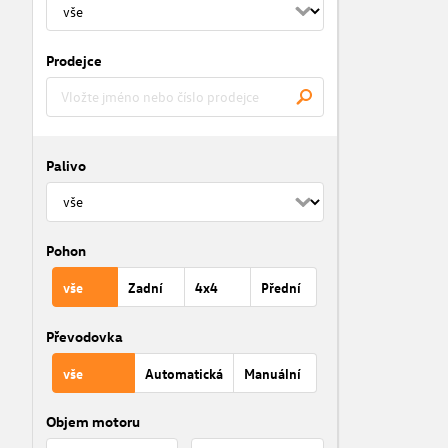
Prodejce
Palivo
Pohon
vše
Zadní
4x4
Přední
Převodovka
vše
Automatická
Manuální
Objem motoru