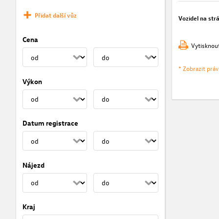
Přidat další vůz
Vozidel na str
Cena
Vytisknou
* Zobrazit prá
Výkon
Datum registrace
Nájezd
Kraj