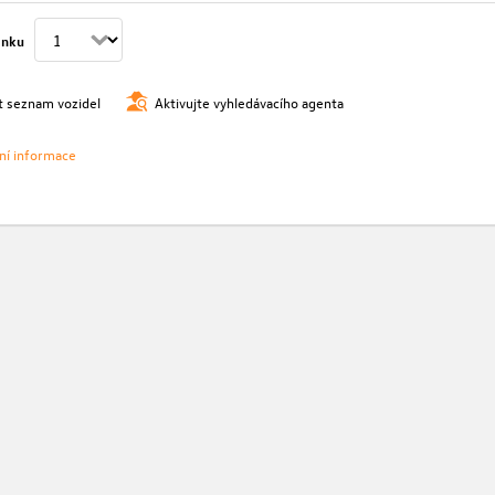
ánku
t seznam vozidel
Aktivujte vyhledávacího agenta
vní informace