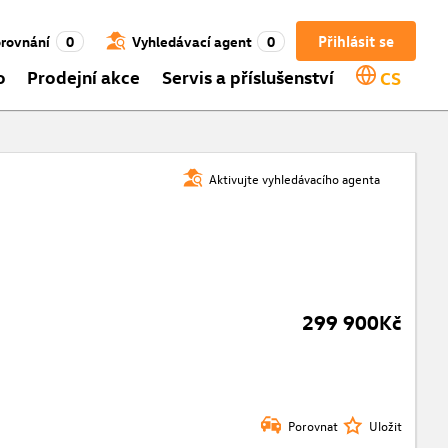
Přihlásit se
rovnání
0
Vyhledávací agent
0
o
Prodejní akce
Servis a příslušenství
CS
Aktivujte vyhledávacího agenta
299 900Kč
Porovnat
Uložit