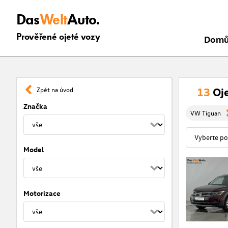
Das
Welt
Auto.
Prověřené ojeté vozy
Dom
13
Oje
Zpět na úvod
Značka
VW Tiguan
Model
Motorizace