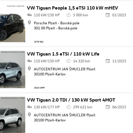
VW Tiguan People 1,5 eTSI 110 kW mHEV
110 kW/150 HP
5 000 km
01/2025
Porsche Plzeň - Borská pole
301 00 Plzeň - Borská pole
2275/362
VW Tiguan 1.5 eTSi / 110 kW Life
110 kW/150 HP
14 320 km
11/2025
AUTOCENTRUM JAN ŠMUCLER Plzeň
30100 Plzeň-Karlov
2014/1939
VW Tiguan 2.0 TDI / 130 kW Sport 4MOT
130 kW/177 HP
299 621 km
06/2015
AUTOCENTRUM JAN ŠMUCLER Plzeň
30100 Plzeň-Karlov