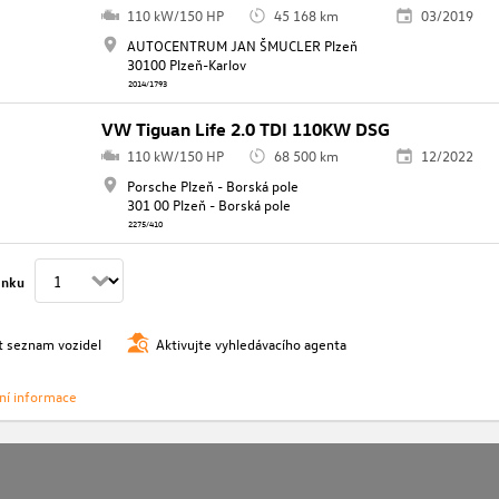
110 kW/150 HP
45 168 km
03/2019
AUTOCENTRUM JAN ŠMUCLER Plzeň
30100 Plzeň-Karlov
2014/1793
VW Tiguan Life 2.0 TDI 110KW DSG
110 kW/150 HP
68 500 km
12/2022
Porsche Plzeň - Borská pole
301 00 Plzeň - Borská pole
2275/410
ánku
t seznam vozidel
Aktivujte vyhledávacího agenta
vní informace