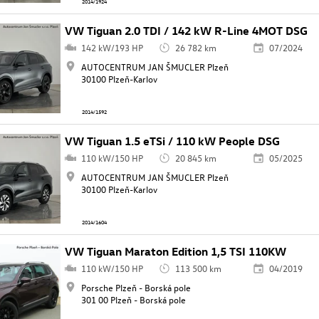
2014/1924
VW Tiguan 2.0 TDI / 142 kW R-Line 4MOT DSG
142 kW/193 HP
26 782 km
07/2024
AUTOCENTRUM JAN ŠMUCLER Plzeň
30100 Plzeň-Karlov
2014/1592
VW Tiguan 1.5 eTSi / 110 kW People DSG
110 kW/150 HP
20 845 km
05/2025
AUTOCENTRUM JAN ŠMUCLER Plzeň
30100 Plzeň-Karlov
2014/1604
VW Tiguan Maraton Edition 1,5 TSI 110KW
110 kW/150 HP
113 500 km
04/2019
Porsche Plzeň - Borská pole
301 00 Plzeň - Borská pole