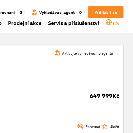
Přihlásit se
rovnání
0
Vyhledávací agent
0
o
Prodejní akce
Servis a příslušenství
CS
Aktivujte vyhledávacího agenta
649 999Kč
Porovnat
Uložit