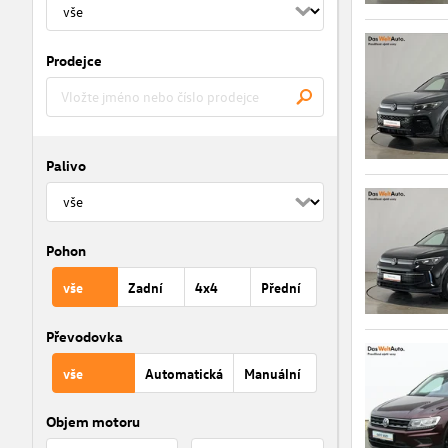
Prodejce
Palivo
Pohon
vše
Zadní
4x4
Přední
Převodovka
vše
Automatická
Manuální
Objem motoru