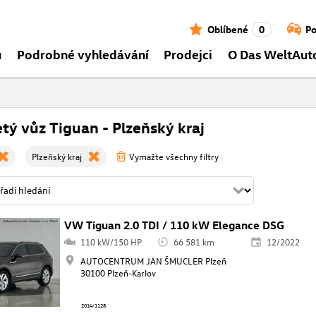
Oblíbené
0
Po
ů
Podrobné vyhledávání
Prodejci
O Das WeltAut
tý vůz Tiguan - Plzeňský kraj
Plzeňský kraj
Vymažte všechny filtry
VW Tiguan 2.0 TDI / 110 kW Elegance DSG
110 kW/150 HP
66 581 km
12/2022
AUTOCENTRUM JAN ŠMUCLER Plzeň
30100 Plzeň-Karlov
2014/1128