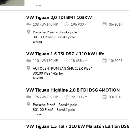
2275/270
VW Tiguan 2,0 TDI BMT 103KW
103 kW/140 HP
196 900 km
06/2014
Porsche Plzeň - Borská pole
301 00 Plzeň - Borská pole
2275/391
VW Tiguan 1.5 TSI DSG / 110 kW Life
110 kW/150 HP
18 638 km
10/2025
AUTOCENTRUM JAN ŠMUCLER Plzeň
30100 Plzeň-Karlov
2014/1922
VW Tiguan Highline 2.0 BiTDI DSG 4MOTION
176 kW/239 HP
92 700 km
03/2018
Porsche Plzeň - Borská pole
301 00 Plzeň - Borská pole
2275/58
VW Tiguan 1.5 TSI / 110 kW Maraton Edition DS