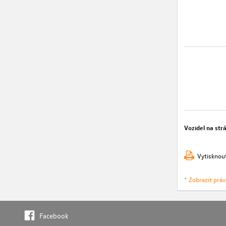
Vozidel na str
Vytisknou
* Zobrazit prá
Facebook