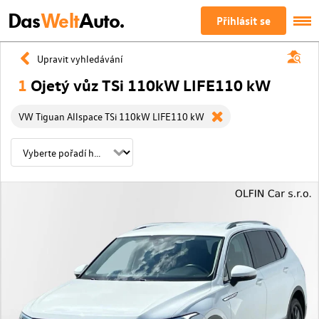
Das
Welt
Auto.
Přihlásit se
Upravit vyhledávání
1
Ojetý vůz TSi 110kW LIFE110 kW
VW Tiguan Allspace TSi 110kW LIFE110 kW