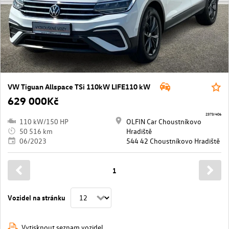
VW Tiguan Allspace TSi 110kW LIFE110 kW
629 000Kč
2373/406
110 kW/150 HP
OLFIN Car Choustníkovo
50 516 km
Hradiště
06/2023
544 42 Choustníkovo Hradiště
1
Vozidel na stránku
Vytisknout seznam vozidel