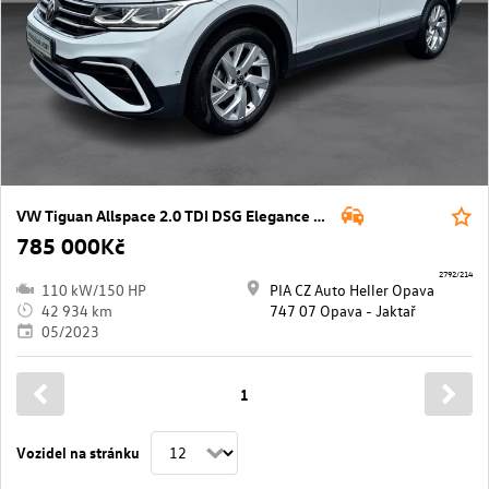
VW Tiguan Allspace 2.0 TDI DSG Elegance 110 kW
785 000Kč
2792/214
110 kW/150 HP
PIA CZ Auto Heller Opava
42 934 km
747 07 Opava - Jaktař
05/2023
1
Vozidel na stránku