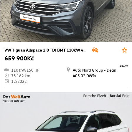
VW Tiguan Allspace 2.0 TDI BMT 110kW 4MOTION DSG
659 900Kč
2763/90
110 kW/150 HP
Auto Nord Group - Děčín
73 162 km
405 02 Děčín
12/2022