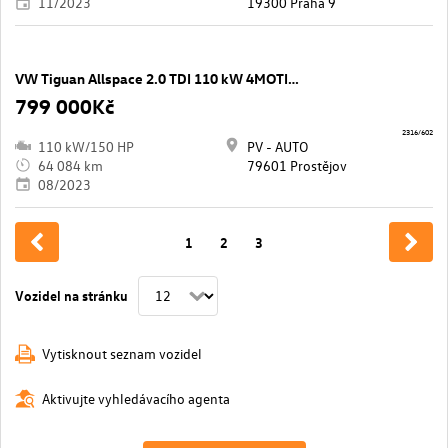
11/2023
19300 Praha 9
VW Tiguan Allspace 2.0 TDI 110 kW 4MOTION DSG Elegance Plus
799 000Kč
2316/602
110 kW/150 HP
PV - AUTO
64 084 km
79601 Prostějov
08/2023
1
2
3
Vozidel na stránku
Vytisknout seznam vozidel
Aktivujte vyhledávacího agenta