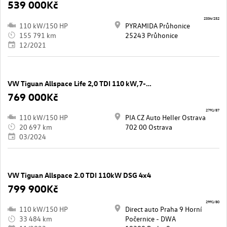
539 000Kč
2334/252
110 kW/150 HP
PYRAMIDA Průhonice
155 791 km
25243 Průhonice
12/2021
VW Tiguan Allspace Life 2,0 TDI 110 kW,7-míst
769 000Kč
2791/87
110 kW/150 HP
PIA CZ Auto Heller Ostrava
20 697 km
702 00 Ostrava
03/2024
VW Tiguan Allspace 2.0 TDI 110kW DSG 4x4
799 900Kč
2991/80
110 kW/150 HP
Direct auto Praha 9 Horní
33 484 km
Počernice - DWA