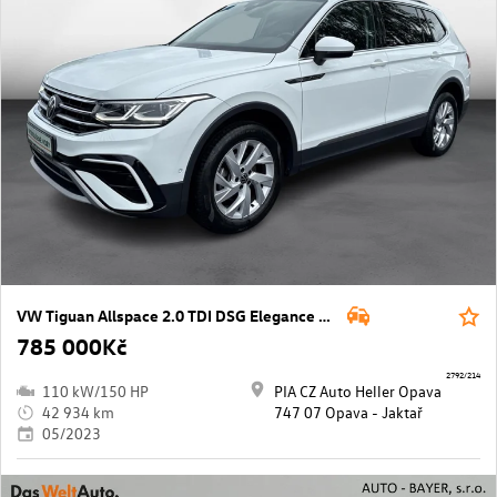
VW Tiguan Allspace 2.0 TDI DSG Elegance 110 kW
785 000Kč
2792/214
110 kW/150 HP
PIA CZ Auto Heller Opava
42 934 km
747 07 Opava - Jaktař
05/2023