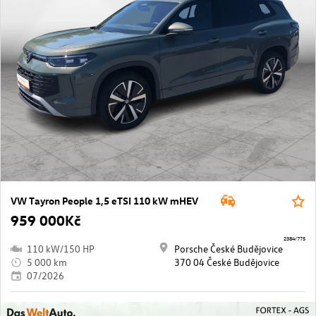
VW Tayron People 1,5 eTSI 110 kW mHEV
959 000Kč
2384/775
110 kW/150 HP
Porsche České Budějovice
5 000 km
370 04 České Budějovice
07/2026