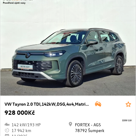
VW Tayron 2.0 TDI,142kW,DSG,4x4,Matrix,Tažné
928 000Kč
2253/110
142 kW/193 HP
FORTEX - AGS
17 942 km
78792 Šumperk