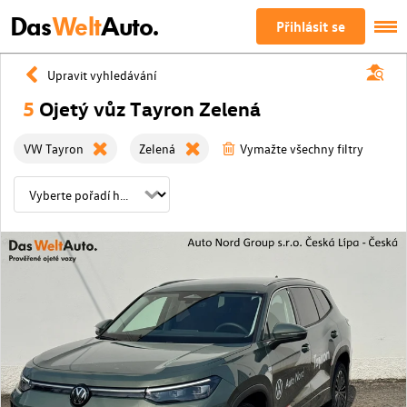
Das
Welt
Auto.
Přihlásit se
Upravit vyhledávání
5
Ojetý vůz Tayron Zelená
VW Tayron
Zelená
Vymažte všechny filtry