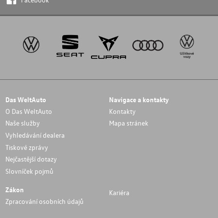
Das WeltAuto
Navigace a kontakty
O Das WeltAuto
Kontakty
Naše služby
Mapa stránek
Vyhledávání dealera
Tiskové zprávy
Nejčastější dotazy
Slovníček pojmů
Zákon
Kariéra
Zpracování osobních údajů