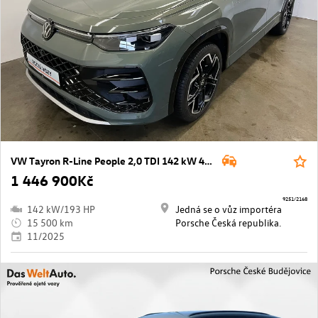
VW Tayron R-Line People 2,0 TDI 142 kW 4MOT
1 446 900Kč
9251/2168
142 kW/193 HP
Jedná se o vůz importéra
15 500 km
Porsche Česká republika.
11/2025