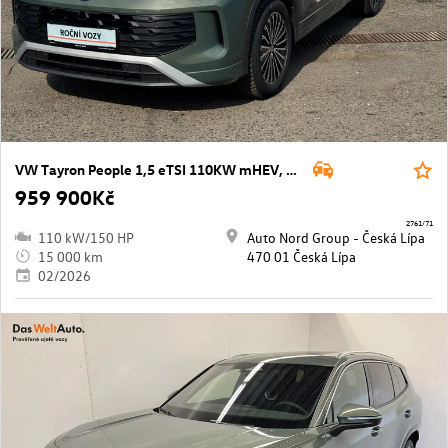
VW Tayron People 1,5 eTSI 110KW mHEV, DSG
959 900Kč
2761/71
110 kW/150 HP
Auto Nord Group - Česká Lípa
15 000 km
470 01 Česká Lípa
02/2026