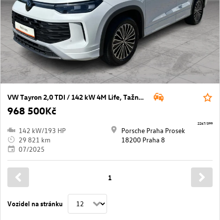
VW Tayron 2,0 TDI / 142 kW 4M Life, Tažné, 7M
968 500Kč
2267/399
142 kW/193 HP
Porsche Praha Prosek
29 821 km
18200 Praha 8
07/2025
1
Vozidel na stránku