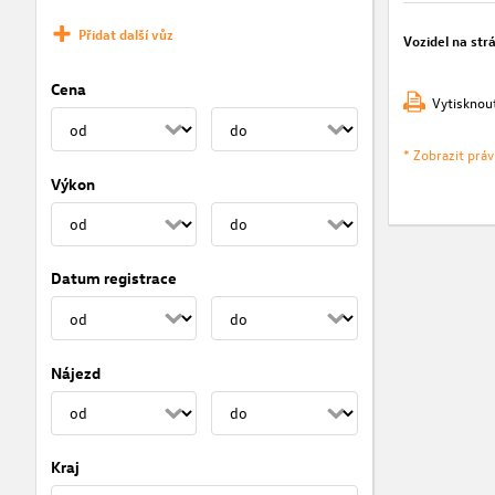
Přidat další vůz
Vozidel na str
Cena
Vytisknou
* Zobrazit prá
Výkon
Datum registrace
Nájezd
Kraj