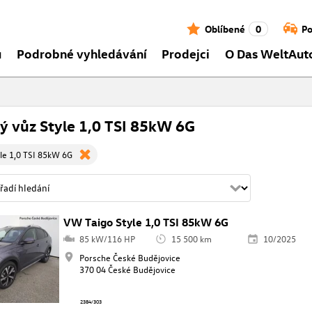
Oblíbené
0
Po
ů
Podrobné vyhledávání
Prodejci
O Das WeltAut
ý vůz Style 1,0 TSI 85kW 6G
le 1,0 TSI 85kW 6G
VW Taigo Style 1,0 TSI 85kW 6G
85 kW/116 HP
15 500 km
10/2025
Porsche České Budějovice
370 04 České Budějovice
2384/303