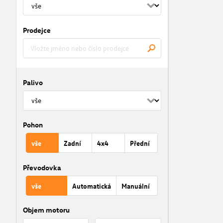
Prodejce
Palivo
Pohon
vše
Zadní
4x4
Přední
Převodovka
vše
Automatická
Manuální
Objem motoru