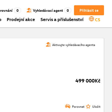
Přihlásit se
rovnání
0
Vyhledávací agent
0
o
Prodejní akce
Servis a příslušenství
CS
Aktivujte vyhledávacího agenta
499 000Kč
Porovnat
Uložit