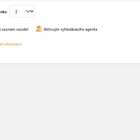
ánku
t seznam vozidel
Aktivujte vyhledávacího agenta
vní informace