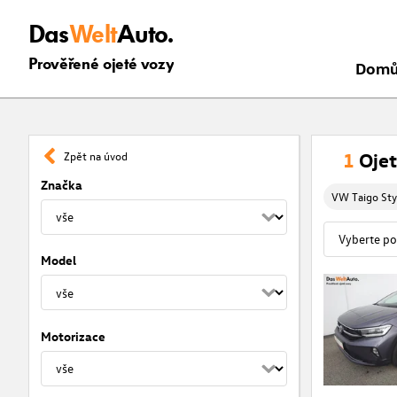
Das
Welt
Auto.
Prověřené ojeté vozy
Dom
1
Ojet
Zpět na úvod
Značka
VW Taigo Sty
Model
Motorizace