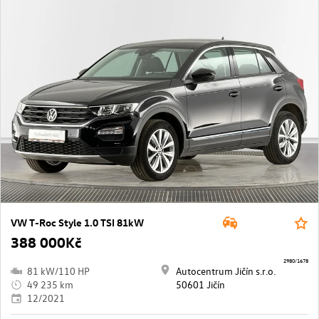
VW T-Roc Style 1.0 TSI 81kW
388 000Kč
2980/1678
81 kW/110 HP
Autocentrum Jičín s.r.o.
49 235 km
50601 Jičín
12/2021