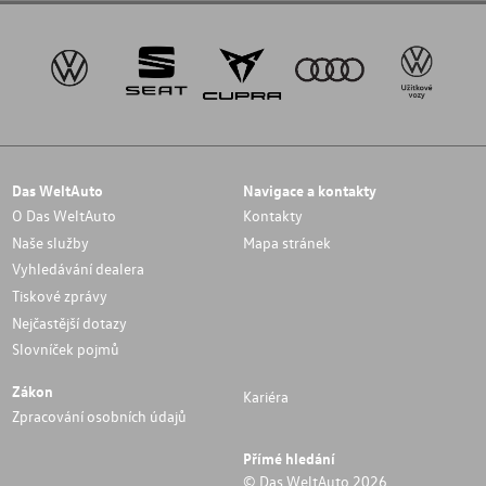
Das WeltAuto
Navigace a kontakty
O Das WeltAuto
Kontakty
Naše služby
Mapa stránek
Vyhledávání dealera
Tiskové zprávy
Nejčastější dotazy
Slovníček pojmů
Zákon
Kariéra
Zpracování osobních údajů
Přímé hledání
© Das WeltAuto 2026