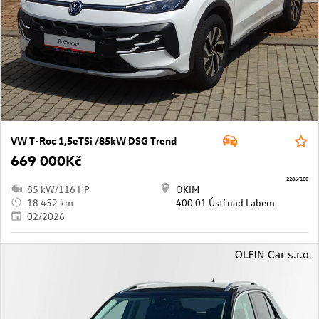
VW T-Roc 1,5eTSi /85kW DSG Trend
669 000Kč
2286/180
85 kW/116 HP
OKIM
18 452 km
400 01 Ústí nad Labem
02/2026