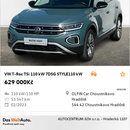
VW T-Roc TSi 110 kW 7DSG STYLE110 kW
629 000Kč
2373/378
110 kW/150 HP
OLFIN Car Choustníkovo
53 547 km
Hradiště
02/2023
544 42 Choustníkovo Hradiště