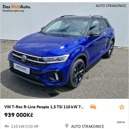
VW T-Roc R-Line People 1,5 TSI 110 kW 7DSG
939 000Kč
2223/10
110 kW/150 HP
AUTO STRAKONICE