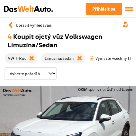
Das
Welt
Auto.
Přihlásit se
Upravit vyhledávání
4
Koupit ojetý vůz Volkswagen
Limuzína/Sedan
VW T-Roc
Limuzína/Sedan
Vymažte všechny filtr