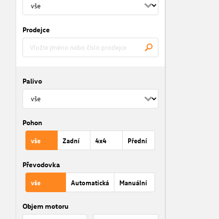
Prodejce
Palivo
Pohon
vše
Zadní
4x4
Přední
Převodovka
vše
Automatická
Manuální
Objem motoru