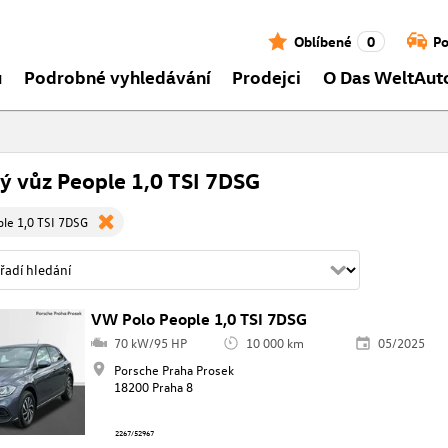
Oblíbené
0
Po
ů
Podrobné vyhledávání
Prodejci
O Das WeltAut
ý vůz People 1,0 TSI 7DSG
le 1,0 TSI 7DSG
VW Polo People 1,0 TSI 7DSG
70 kW/95 HP
10 000 km
05/2025
Porsche Praha Prosek
18200 Praha 8
2267/52967