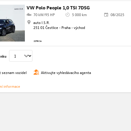
VW Polo People 1,0 TSI 7DSG
70 kW/95 HP
5 000 km
08/2025
auto I.S.R.
251 01 Čestlice - Praha - východ
2298/16
ánku
t seznam vozidel
Aktivujte vyhledávacího agenta
vní informace