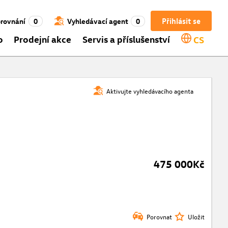
Přihlásit se
rovnání
0
Vyhledávací agent
0
o
Prodejní akce
Servis a příslušenství
CS
Aktivujte vyhledávacího agenta
475 000Kč
Porovnat
Uložit