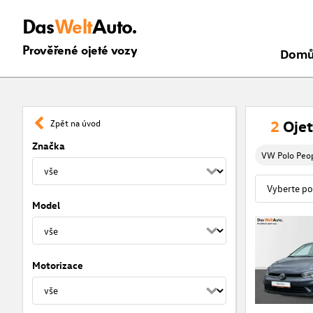
Das
Welt
Auto.
Prověřené ojeté vozy
Dom
2
Ojet
Zpět na úvod
Značka
VW Polo Peop
Model
Motorizace