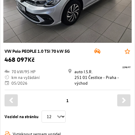
VW Polo PEOPLE 1.0 TSI 70 kW 5G
468 097Kč
2298/97
70 kW/95 HP
auto I.S.R.
km na vyžádání
251 01 Čestlice - Praha -
05/2026
východ
1
Vozidel na stránku
Vytisknout seznam vozidel