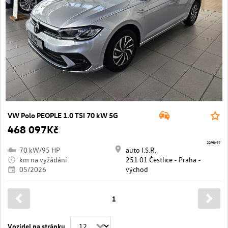
VW Polo PEOPLE 1.0 TSI 70 kW 5G
468 097Kč
2298/97
70 kW/95 HP
auto I.S.R.
km na vyžádání
251 01 Čestlice - Praha -
05/2026
východ
1
Vozidel na stránku