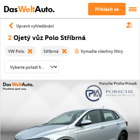
Das
Welt
Auto.
Přihlásit se
Upravit vyhledávání
2
Ojetý vůz Polo Stříbrná
VW Polo
Stříbrná
Vymažte všechny filtry