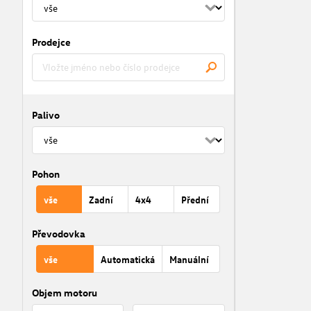
Prodejce
Palivo
Pohon
vše
Zadní
4x4
Přední
Převodovka
vše
Automatická
Manuální
Objem motoru