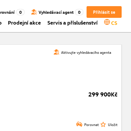
Přihlásit se
rovnání
0
Vyhledávací agent
0
o
Prodejní akce
Servis a příslušenství
CS
Aktivujte vyhledávacího agenta
299 900Kč
Porovnat
Uložit