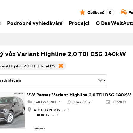
Oblíbené
0
Po
ů
Podrobné vyhledávání
Prodejci
O Das WeltAut
ý vůz Variant Highline 2,0 TDI DSG 140kW
riant Highline 2,0 TDI DSG 140kW
VW Passat Variant Highline 2,0 TDI DSG 140kW
140 kW/190 HP
214 687 km
12/2017
AUTO JAROV Praha 3
130 00 Praha 3
2923/1447