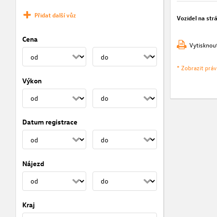
Přidat další vůz
Vozidel na str
Cena
Vytisknou
* Zobrazit prá
Výkon
Datum registrace
Nájezd
Kraj