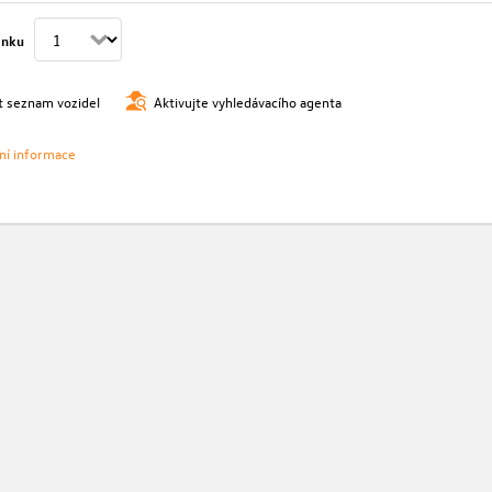
ánku
t seznam vozidel
Aktivujte vyhledávacího agenta
vní informace