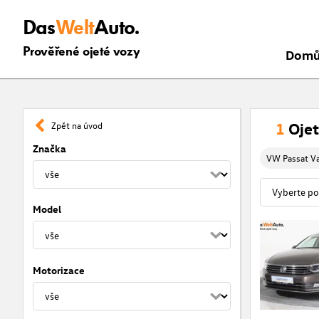
Das
Welt
Auto.
Prověřené ojeté vozy
Dom
1
Ojet
Zpět na úvod
Značka
VW Passat Va
Model
Motorizace