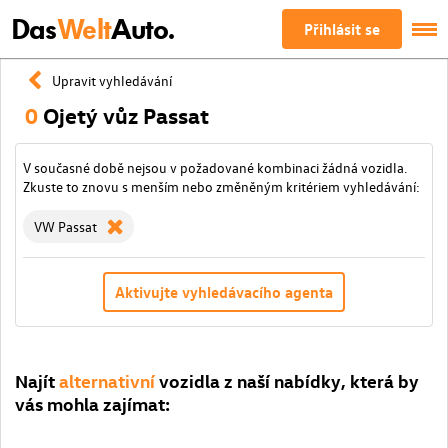
Das
Welt
Auto.
Přihlásit se
Upravit vyhledávání
0
Ojetý vůz Passat
V současné době nejsou v požadované kombinaci žádná vozidla.
Zkuste to znovu s menším nebo změněným kritériem vyhledávání:
VW Passat
Aktivujte vyhledávacího agenta
Najít
alternativní
vozidla z naší nabídky, která by
vás mohla zajímat: