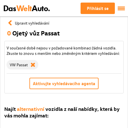
Das
Welt
Auto.
Přihlásit se
Upravit vyhledávání
0
Ojetý vůz Passat
V současné době nejsou v požadované kombinaci žádná vozidla.
Zkuste to znovu s menším nebo změněným kritériem vyhledávání:
VW Passat
Aktivujte vyhledávacího agenta
Najít
alternativní
vozidla z naší nabídky, která by
vás mohla zajímat: