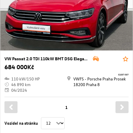
VW Passat 2.0 TDI 110kW BMT DSG Elegance Variant
684 000Kč
51057/307
110 kW/150 HP
VWFS - Porsche Praha Prosek
46 890 km
18200 Praha 8
04/2024
1
Vozidel na stránku