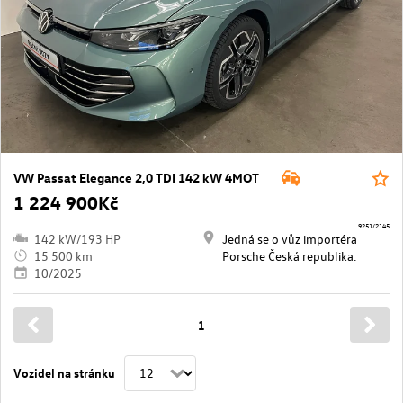
VW Passat Elegance 2,0 TDI 142 kW 4MOT
1 224 900Kč
9251/2145
142 kW/193 HP
Jedná se o vůz importéra
15 500 km
Porsche Česká republika.
10/2025
1
Vozidel na stránku