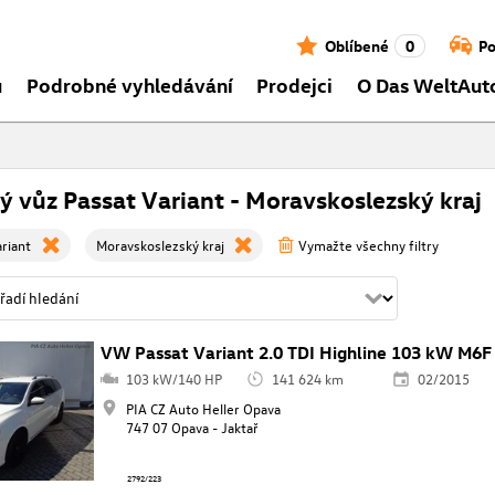
Oblíbené
0
Po
ů
Podrobné vyhledávání
Prodejci
O Das WeltAut
ý vůz Passat Variant - Moravskoslezský kraj
riant
Moravskoslezský kraj
Vymažte všechny filtry
VW Passat Variant 2.0 TDI Highline 103 kW M6F
103 kW/140 HP
141 624 km
02/2015
PIA CZ Auto Heller Opava
747 07 Opava - Jaktař
2792/223