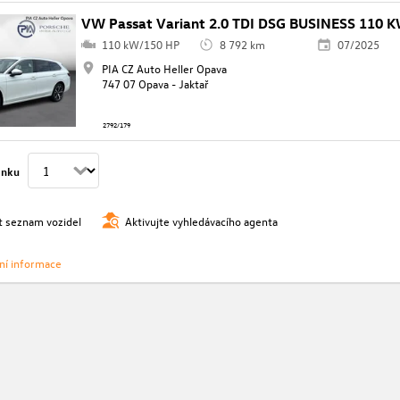
VW Passat Variant 2.0 TDI DSG BUSINESS 110 
110 kW/150 HP
8 792 km
07/2025
PIA CZ Auto Heller Opava
747 07 Opava - Jaktař
2792/179
ánku
t seznam vozidel
Aktivujte vyhledávacího agenta
vní informace