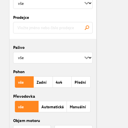
Prodejce
Palivo
Pohon
vše
Zadní
4x4
Přední
Převodovka
vše
Automatická
Manuální
Objem motoru