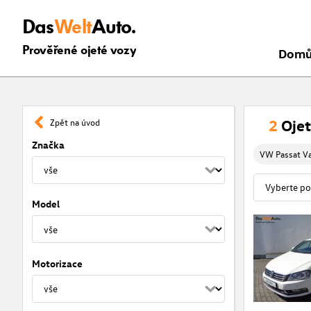
Das
Welt
Auto.
Prověřené ojeté vozy
Dom
2
Ojet
Zpět na úvod
Značka
VW Passat Va
Model
Motorizace