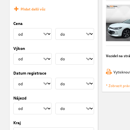
Přidat další vůz
Cena
Výkon
Vozidel na str
Vytisknou
Datum registrace
* Zobrazit prá
Nájezd
Kraj