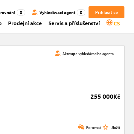
Přihlásit se
rovnání
0
Vyhledávací agent
0
o
Prodejní akce
Servis a příslušenství
CS
Aktivujte vyhledávacího agenta
255 000Kč
Porovnat
Uložit