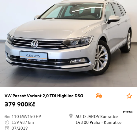
VW Passat Variant 2,0 TDI Highline DSG
379 900Kč
2995/760
110 kW/150 HP
AUTO JAROV Kunratice
159 487 km
148 00 Praha - Kunratice
07/2019