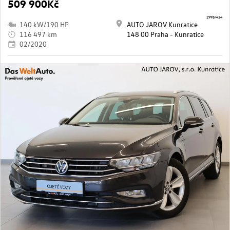
509 900Kč
2995/434
140 kW/190 HP
AUTO JAROV Kunratice
116 497 km
148 00 Praha - Kunratice
02/2020