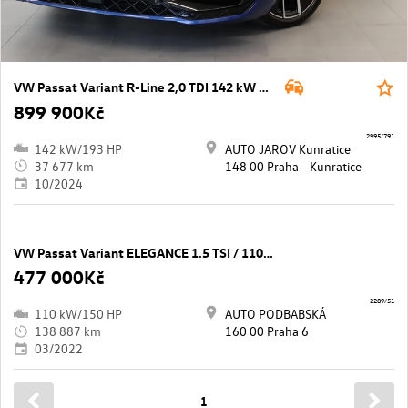
VW Passat Variant R-Line 2,0 TDI 142 kW 4MOT DSG
899 900Kč
2995/791
142 kW/193 HP
AUTO JAROV Kunratice
37 677 km
148 00 Praha - Kunratice
10/2024
VW Passat Variant ELEGANCE 1.5 TSI / 110 kW EVO DSG7
477 000Kč
2289/51
110 kW/150 HP
AUTO PODBABSKÁ
138 887 km
160 00 Praha 6
03/2022
1