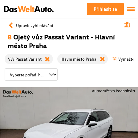
Das
Welt
Auto.
Přihlásit se
Upravit vyhledávání
8
Ojetý vůz Passat Variant - Hlavní
město Praha
VW Passat Variant
Hlavní město Praha
Vymažte vš