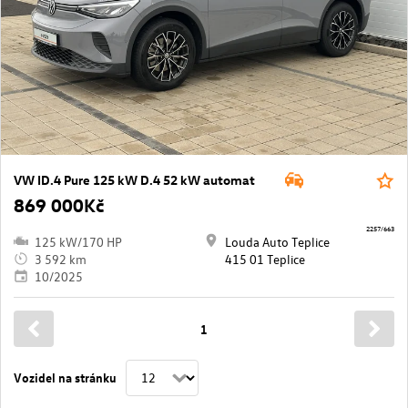
VW ID.4 Pure 125 kW D.4 52 kW automat
869 000Kč
2257/663
125 kW/170 HP
Louda Auto Teplice
3 592 km
415 01 Teplice
10/2025
1
Vozidel na stránku