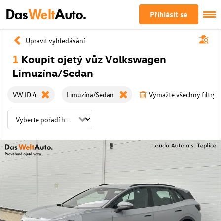
Das
Welt
Auto.
Přihlásit se
Upravit vyhledávání
1
Koupit ojetý vůz Volkswagen
Limuzína/Sedan
VW ID.4
Limuzína/Sedan
Vymažte všechny filtry