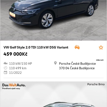
VW Golf Style 2.0 TDI 110 kW DSG Variant
459 000Kč
2384/625
110 kW/150 HP
Porsche České Budějovice
110 499 km
370 04 České Budějovice
11/2022