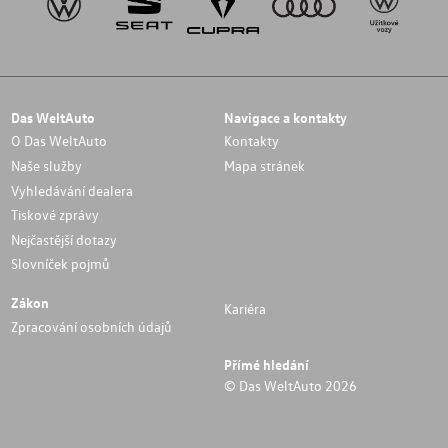
Das WeltAuto
Navigace a kontakty
O Das WeltAuto
Kontakty
Naše služby
Mapa stránek
Vyhledávání dealera
Tiskové zprávy
Nejčastější dotazy
Slovníček pojmů
Zákon
Kariéra
Zpracování osobních údajů
Přímé hledání
© Das WeltAuto 2026