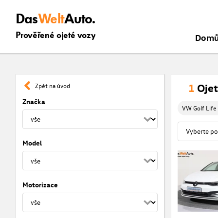
Das
Welt
Auto.
Prověřené ojeté vozy
Dom
1
Ojet
Zpět na úvod
Značka
VW Golf Life
Model
Motorizace