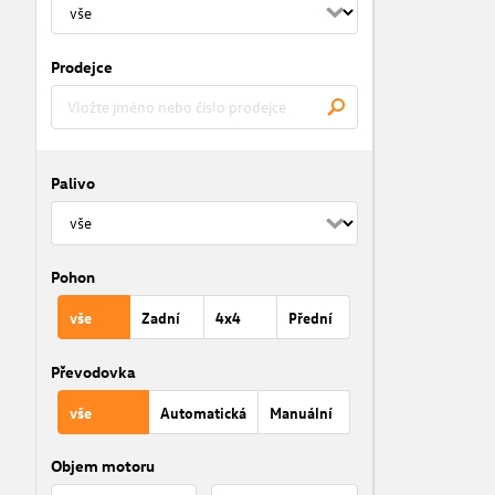
Prodejce
Palivo
Pohon
vše
Zadní
4x4
Přední
Převodovka
vše
Automatická
Manuální
Objem motoru