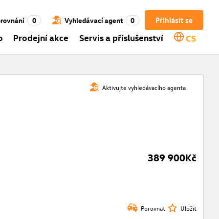
Přihlásit se
rovnání
0
Vyhledávací agent
0
o
Prodejní akce
Servis a příslušenství
CS
Aktivujte vyhledávacího agenta
389 900Kč
Porovnat
Uložit