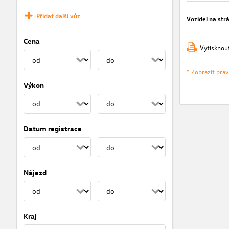
Přidat další vůz
Vozidel na str
Cena
Vytisknou
* Zobrazit prá
Výkon
Datum registrace
Nájezd
Kraj