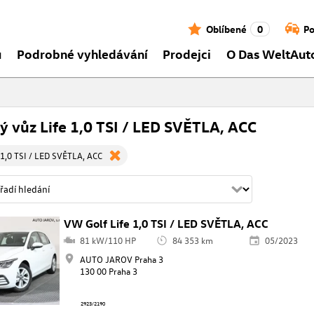
Oblíbené
0
Po
ů
Podrobné vyhledávání
Prodejci
O Das WeltAut
ý vůz Life 1,0 TSI / LED SVĚTLA, ACC
 1,0 TSI / LED SVĚTLA, ACC
VW Golf Life 1,0 TSI / LED SVĚTLA, ACC
81 kW/110 HP
84 353 km
05/2023
AUTO JAROV Praha 3
130 00 Praha 3
2923/2190