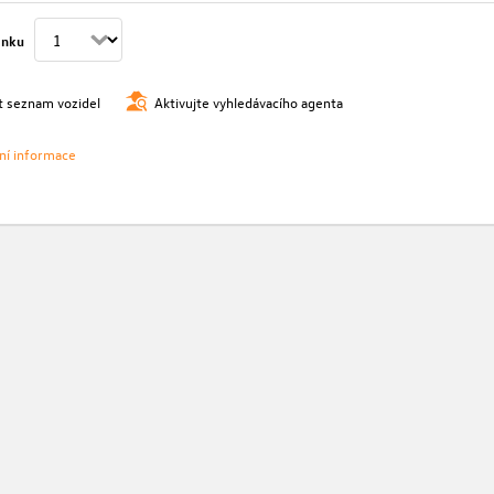
ánku
t seznam vozidel
Aktivujte vyhledávacího agenta
vní informace