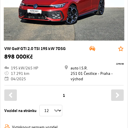
VW Golf GTI 2.0 TSI 195 kW 7DSG
898 000Kč
2298/88
195 kW/265 HP
auto I.S.R.
17 291 km
251 01 Čestlice - Praha -
04/2025
východ
1
Vozidel na stránku
Vytisknout seznam vozidel