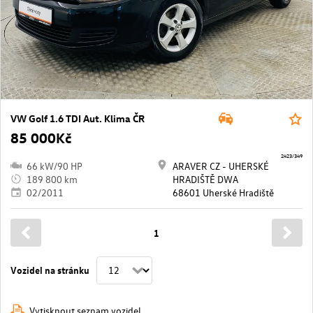
VW Golf 1.6 TDI Aut. Klima ČR
85 000Kč
2423/349
66 kW/90 HP
ARAVER CZ - UHERSKÉ
189 800 km
HRADIŠTĚ DWA
02/2011
68601 Uherské Hradiště
1
Vozidel na stránku
Vytisknout seznam vozidel