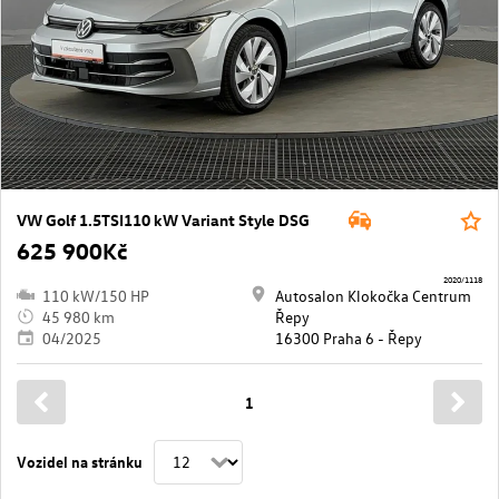
VW Golf 1.5TSI110 kW Variant Style DSG
625 900Kč
2020/1118
110 kW/150 HP
Autosalon Klokočka Centrum
45 980 km
Řepy
04/2025
16300 Praha 6 - Řepy
1
Vozidel na stránku