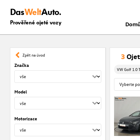
Das
Welt
Auto.
Prověřené ojeté vozy
Dom
3
Ojet
Zpět na úvod
Značka
VW Golf 1.0 T
Model
Motorizace