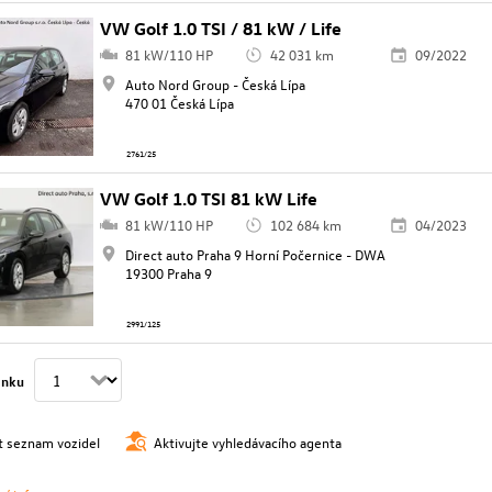
VW Golf 1.0 TSI / 81 kW / Life
81 kW/110 HP
42 031 km
09/2022
Auto Nord Group - Česká Lípa
470 01 Česká Lípa
2761/25
VW Golf 1.0 TSI 81 kW Life
81 kW/110 HP
102 684 km
04/2023
Direct auto Praha 9 Horní Počernice - DWA
19300 Praha 9
2991/125
ánku
t seznam vozidel
Aktivujte vyhledávacího agenta