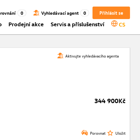
Přihlásit se
rovnání
0
Vyhledávací agent
0
o
Prodejní akce
Servis a příslušenství
CS
Aktivujte vyhledávacího agenta
344 900Kč
Porovnat
Uložit