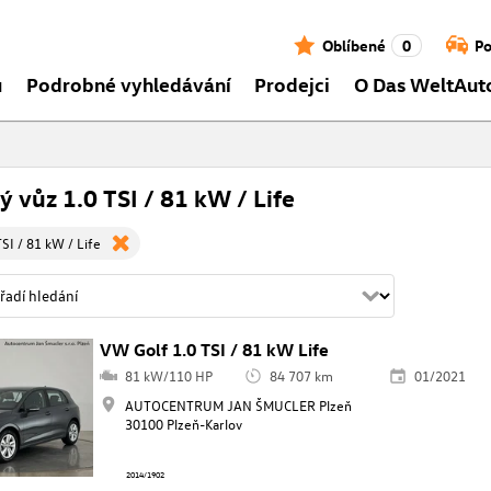
Oblíbené
0
Po
ů
Podrobné vyhledávání
Prodejci
O Das WeltAut
ý vůz 1.0 TSI / 81 kW / Life
SI / 81 kW / Life
VW Golf 1.0 TSI / 81 kW Life
81 kW/110 HP
84 707 km
01/2021
AUTOCENTRUM JAN ŠMUCLER Plzeň
30100 Plzeň-Karlov
2014/1902