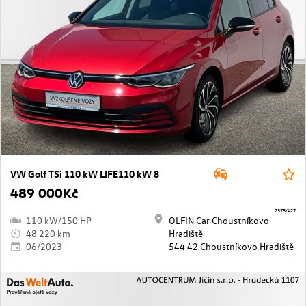
VW Golf TSi 110 kW LIFE110 kW 8
489 000Kč
2373/427
110 kW/150 HP
OLFIN Car Choustníkovo
48 220 km
Hradiště
06/2023
544 42 Choustníkovo Hradiště