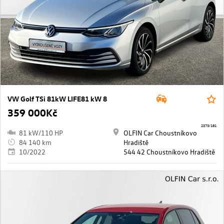
VW Golf TSi 81kW LIFE81 kW 8
359 000Kč
2373/181
81 kW/110 HP
OLFIN Car Choustníkovo
84 140 km
Hradiště
10/2022
544 42 Choustníkovo Hradiště