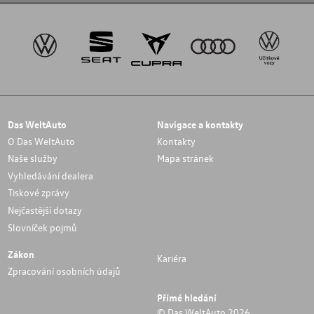
Das WeltAuto
Navigace a kontakty
O Das WeltAuto
Kontakty
Naše služby
Mapa stránek
Vyhledávání dealera
Tiskové zprávy
Nejčastější dotazy
Slovníček pojmů
Zákon
Kariéra
Zpracování osobních údajů
Přímé hledání
© Das WeltAuto 2026