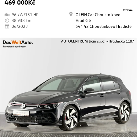
469 000Kč
2373/444
96 kW/131 HP
OLFIN Car Choustníkovo
38 938 km
Hradiště
06/2023
544 42 Choustníkovo Hradiště