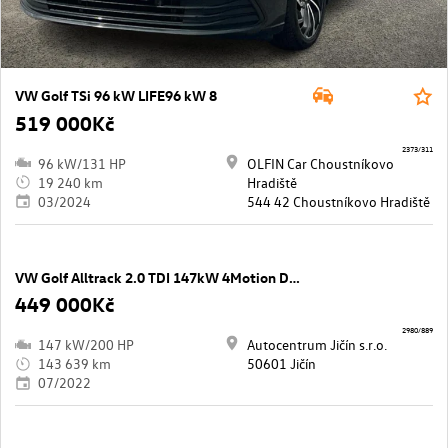
VW Golf TSi 96 kW LIFE96 kW 8
519 000Kč
2373/311
96 kW/131 HP
OLFIN Car Choustníkovo
19 240 km
Hradiště
03/2024
544 42 Choustníkovo Hradiště
VW Golf Alltrack 2.0 TDI 147kW 4Motion DSG
449 000Kč
2980/889
147 kW/200 HP
Autocentrum Jičín s.r.o.
143 639 km
50601 Jičín
07/2022