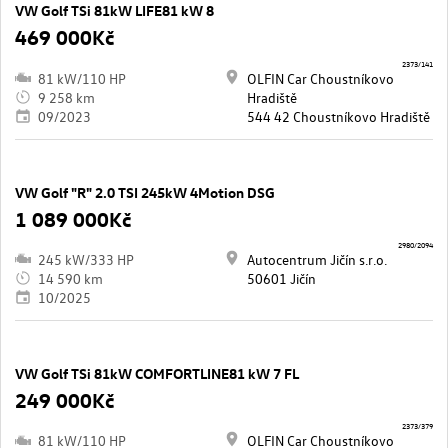
VW Golf TSi 81kW LIFE81 kW 8
469 000Kč
2373/141
81 kW/110 HP
OLFIN Car Choustníkovo
9 258 km
Hradiště
09/2023
544 42 Choustníkovo Hradiště
VW Golf "R" 2.0 TSI 245kW 4Motion DSG
1 089 000Kč
2980/2094
245 kW/333 HP
Autocentrum Jičín s.r.o.
14 590 km
50601 Jičín
10/2025
VW Golf TSi 81kW COMFORTLINE81 kW 7 FL
249 000Kč
2373/379
81 kW/110 HP
OLFIN Car Choustníkovo