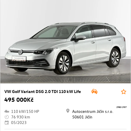
VW Golf Variant DSG 2.0 TDI 110 kW Life
495 000Kč
2980/1957
110 kW/150 HP
Autocentrum Jičín s.r.o.
76 930 km
50601 Jičín
05/2023