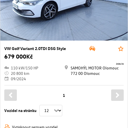
VW Golf Variant 2.0TDI DSG Style
679 000Kč
2436/24
110 kW/150 HP
SAMOHÝL MOTOR Olomouc
20 800 km
772 00 Olomouc
09/2024
1
Vozidel na stránku
Vytisknout seznam vozidel